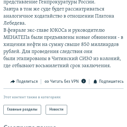
представление Генпрокуратуры России.
РАСПИСАНИЕ ВЕЩАНИЯ
Завтра в том же суде будет рассматриваться
ПОДПИШИТЕСЬ НА РАССЫЛКУ
аналогичное ходатайство в отношении Платона
Лебедева.
В феврале экс-главе ЮКОСа и руководителю
СОЦИАЛЬНЫЕ СЕТИ
МЕНАТЕПа были предъявлены новые обвинения - в
хищении нефти на сумму свыше 850 миллиардов
рублей. Для проведения следствия они
были этапированы в Читинский СИЗО из колоний,
где отбывают восьмилетний срок заключения.
Все сайты РСЕ/РС
Поделиться
Читать без VPN
Подпишитесь
Этот контент также в категориях
Главные разделы
Новости