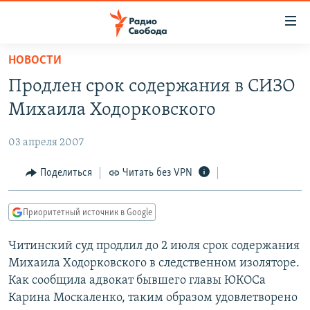
Ссылки
для
упрощенного
НОВОСТИ
ПРОГРАММЫ
доступа
Продлен срок содержания в СИЗО
ПОДКАСТЫ
Вернуться
Михаила Ходорковского
к
АВТОРСКИЕ ПРОЕКТЫ
основному
03 апреля 2007
ЦИТАТЫ СВОБОДЫ
содержанию
Вернутся
МНЕНИЯ
Поделиться
Читать без VPN
к
КУЛЬТУРА
главной
Приоритетный источник в Google
навигации
IDEL.РЕАЛИИ
Вернутся
Читинский суд продлил до 2 июля срок содержания
КАВКАЗ.РЕАЛИИ
к
Михаила Ходорковского в следственном изоляторе.
СЕВЕР.РЕАЛИИ
поиску
Как сообщила адвокат бывшего главы ЮКОСа
Карина Москаленко, таким образом удовлетворено
СИБИРЬ.РЕАЛИИ