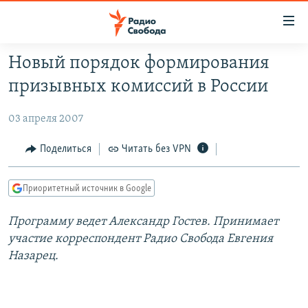
Ссылки
для
упрощенного
Новый порядок формирования
ПРОГРАММЫ
доступа
призывных комиссий в России
ПОДКАСТЫ
Вернуться
к
03 апреля 2007
АВТОРСКИЕ ПРОЕКТЫ
основному
ЦИТАТЫ СВОБОДЫ
Поделиться
Читать без VPN
содержанию
Вернутся
МНЕНИЯ
к
Приоритетный источник в Google
КУЛЬТУРА
главной
Программу ведет Александр Гостев. Принимает
навигации
IDEL.РЕАЛИИ
участие корреспондент Радио Свобода Евгения
Вернутся
КАВКАЗ.РЕАЛИИ
Назарец.
к
СЕВЕР.РЕАЛИИ
поиску
СИБИРЬ.РЕАЛИИ