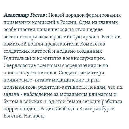
РАСПИСАНИЕ ВЕЩАНИЯ
Александр Гостев
: Новый порядок формирования
ПОДПИШИТЕСЬ НА РАССЫЛКУ
призывных комиссий в России. Одна из главных
особенностей начавшегося на этой неделе
СОЦИАЛЬНЫЕ СЕТИ
весеннего призыва в российскую армию. В состав
комиссий вошли представители Комитетов
солдатских матерей и недавно созданных
Родительских комитетов военнослужащих.
Свердловские военкомы сосредоточились на
Все сайты РСЕ/РС
поисках «уклонистов». Солдатские матери
придирчиво читают медицинские карты
призывников, родители-активисты поняли, что их
задача - наблюдение за моральным климатом и
бытом в войсках. Над этой темой сегодня работала
корреспондент Радио Свобода в Екатеринбурге
Евгения Назарец.