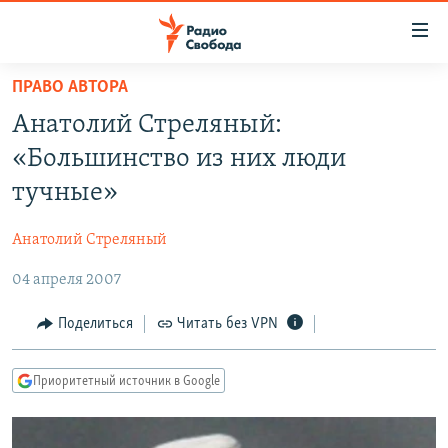
Ссылки
для
упрощенного
ПРАВО АВТОРА
ПРОГРАММЫ
доступа
Анатолий Стреляный:
ПОДКАСТЫ
Вернуться
«Большинство из них люди
к
АВТОРСКИЕ ПРОЕКТЫ
тучные»
основному
ЦИТАТЫ СВОБОДЫ
содержанию
Анатолий Стреляный
Вернутся
МНЕНИЯ
к
04 апреля 2007
КУЛЬТУРА
главной
навигации
IDEL.РЕАЛИИ
Поделиться
Читать без VPN
Вернутся
КАВКАЗ.РЕАЛИИ
к
Приоритетный источник в Google
СЕВЕР.РЕАЛИИ
поиску
СИБИРЬ.РЕАЛИИ