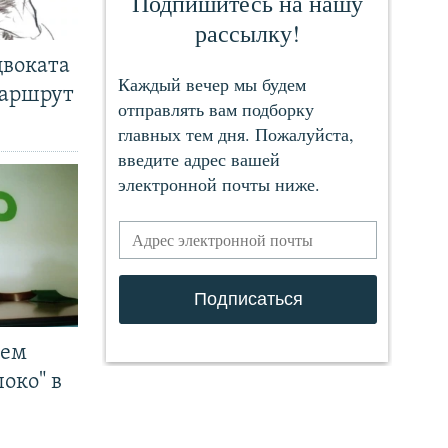
двоката
маршрут
чем
око" в