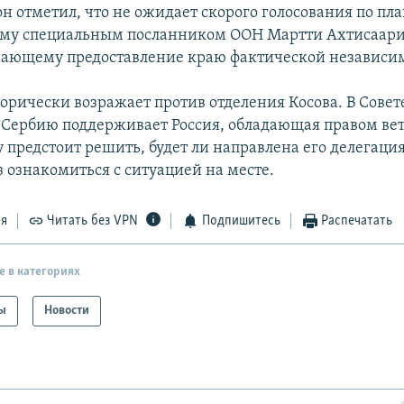
он отметил, что не ожидает скорого голосования по пла
ому специальным посланником ООН Мартти Ахтисаари
ающему предоставление краю фактической независим
горически возражает против отделения Косова. В Совет
 Сербию поддерживает Россия, обладающая правом вет
 предстоит решить, будет ли направлена его делегация
з ознакомиться с ситуацией на месте.
ся
Читать без VPN
Подпишитесь
Распечатать
е в категориях
ы
Новости