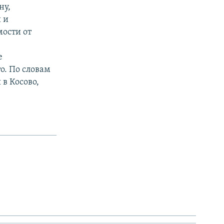
ну,
 и
ости от
е
о. По словам
 в Косово,