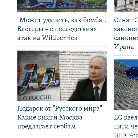
"Может ударить, как бомба".
Сенат 
Блогеры – о последствиях
законо
атак на Wildberries
санкци
Ирана
Подарок от "Русского мира".
Какие книги Москва
ЕС вве
предлагает сербам
пяти че
ВПК Ро