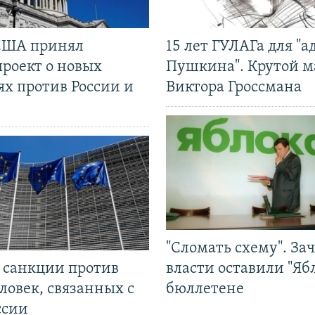
США принял
15 лет ГУЛАГа для "а
проект о новых
Пушкина". Крутой 
ях против России и
Виктора Гроссмана
"Сломать схему". За
л санкции против
власти оставили "Ябл
ловек, связанных с
бюллетене
ссии