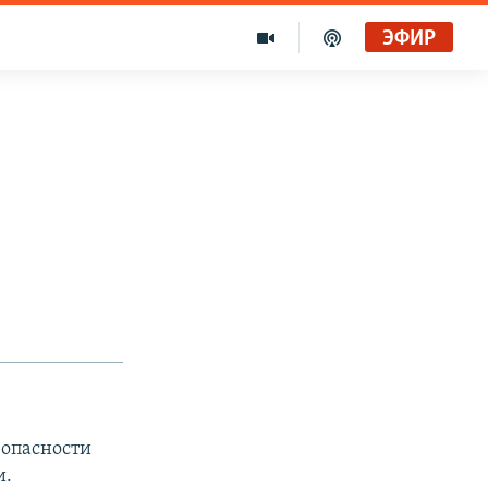
ЭФИР
зопасности
и.