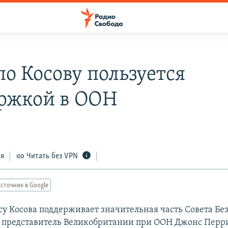
по Косову пользуется
ржкой в ООН
ся
Читать без VPN
сточник в Google
усу Косова поддерживает значительная часть Совета Бе
л представитель Великобритании при ООН Джонс Перр