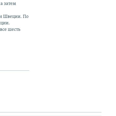
а затем
и Швеции. По
нции.
все шесть