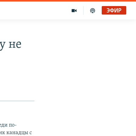
ЭФИР
у не
еди по-
ик канадцы с