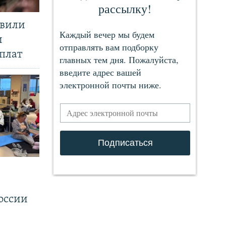
явили
и
плат
.
оссии