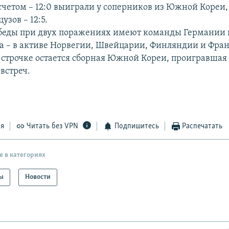
четом – 12:0 выиграли у соперников из Южной Кореи, 
узов – 12:5.
беды при двух поражениях имеют команды Германии 
 – в активе Норвегии, Швейцарии, Финляндии и Фра
 строчке остается сборная Южной Кореи, проигравшая 
встреч.
ся
Читать без VPN
Подпишитесь
Распечатать
е в категориях
ы
Новости