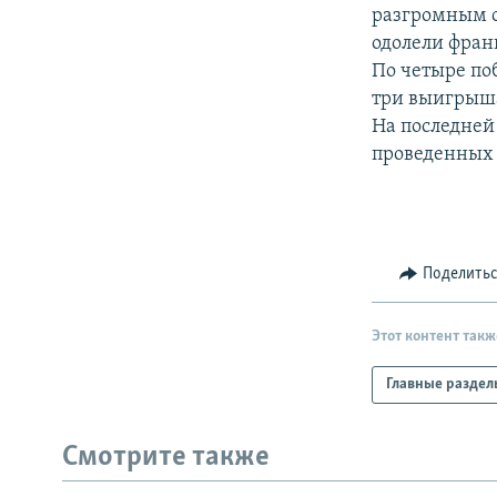
РАСПИСАНИЕ ВЕЩАНИЯ
разгромным с
ПОДПИШИТЕСЬ НА РАССЫЛКУ
одолели франц
По четыре по
три выигрыша
На последней
проведенных 
Поделить
Этот контент такж
Главные раздел
Смотрите также