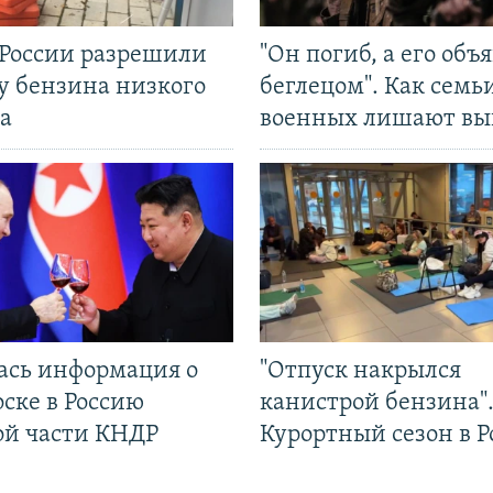
 России разрешили
"Он погиб, а его объ
у бензина низкого
беглецом". Как семь
а
военных лишают вы
ась информация о
"Отпуск накрылся
ске в Россию
канистрой бензина"
ой части КНДР
Курортный сезон в Р