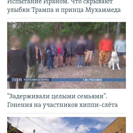
Испытание Ираном. Что скрывают
улыбки Трампа и принца Мухаммеда
"Задерживали целыми семьями".
Гонения на участников хиппи-слёта