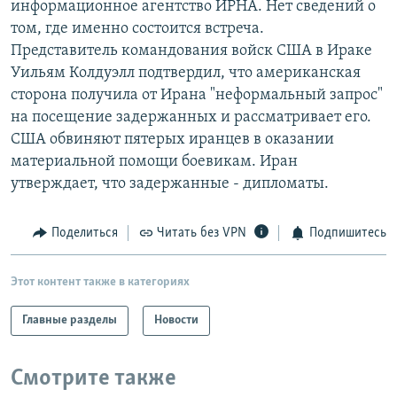
информационное агентство ИРНА. Нет сведений о
РАСПИСАНИЕ ВЕЩАНИЯ
том, где именно состоится встреча.
ПОДПИШИТЕСЬ НА РАССЫЛКУ
Представитель командования войск США в Ираке
Уильям Колдуэлл подтвердил, что американская
сторона получила от Ирана "неформальный запрос"
СОЦИАЛЬНЫЕ СЕТИ
на посещение задержанных и рассматривает его.
США обвиняют пятерых иранцев в оказании
материальной помощи боевикам. Иран
утверждает, что задержанные - дипломаты.
Все сайты РСЕ/РС
Поделиться
Читать без VPN
Подпишитесь
Этот контент также в категориях
Главные разделы
Новости
Смотрите также