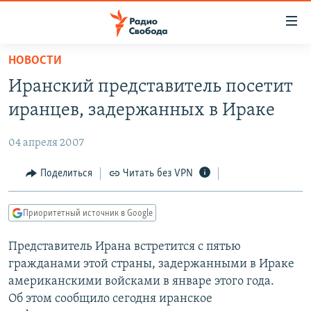
Ссылки
для
упрощенного
НОВОСТИ
ПРОГРАММЫ
доступа
Иранский представитель посетит
ПОДКАСТЫ
Вернуться
иранцев, задержанных в Ираке
к
АВТОРСКИЕ ПРОЕКТЫ
основному
04 апреля 2007
ЦИТАТЫ СВОБОДЫ
содержанию
Вернутся
МНЕНИЯ
Поделиться
Читать без VPN
к
КУЛЬТУРА
главной
Приоритетный источник в Google
навигации
IDEL.РЕАЛИИ
Вернутся
Представитель Ирана встретится с пятью
КАВКАЗ.РЕАЛИИ
к
гражданами этой страны, задержанными в Ираке
СЕВЕР.РЕАЛИИ
поиску
американскими войсками в январе этого года.
Об этом сообщило сегодня иранское
СИБИРЬ.РЕАЛИИ