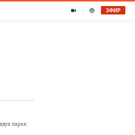
ЭФИР
двух парах: