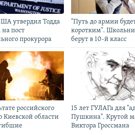
США утвердил Тодда
"Путь до армии буде
 на пост
коротким". Школьни
льного прокурора
берут в 10-й класс
ьтате российского
15 лет ГУЛАГа для "а
о Киевской области
Пушкина". Крутой 
огибшие
Виктора Гроссмана