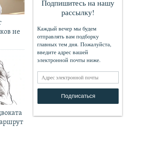
т
ков не
двоката
маршрут