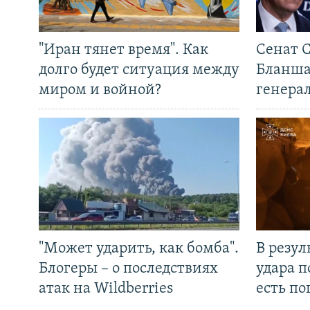
"Иран тянет время". Как
Сенат 
долго будет ситуация между
Бланша
миром и войной?
генера
"Может ударить, как бомба".
В резул
Блогеры – о последствиях
удара п
атак на Wildberries
есть п