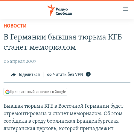
Ссылки
для
упрощенного
НОВОСТИ
ПРОГРАММЫ
доступа
В Германии бывшая тюрьма КГБ
ПОДКАСТЫ
Вернуться
станет мемориалом
к
АВТОРСКИЕ ПРОЕКТЫ
основному
05 апреля 2007
ЦИТАТЫ СВОБОДЫ
содержанию
Вернутся
МНЕНИЯ
Поделиться
Читать без VPN
к
КУЛЬТУРА
главной
Приоритетный источник в Google
навигации
IDEL.РЕАЛИИ
Вернутся
Бывшая тюрьма КГБ в Восточной Германии будет
КАВКАЗ.РЕАЛИИ
к
отремонтирована и станет мемориалом. Об этом
СЕВЕР.РЕАЛИИ
поиску
сообщила в среду берлинская Бранденбургская
лютеранская церковь, которой принадлежит
СИБИРЬ.РЕАЛИИ