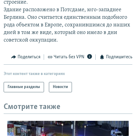
строение.
РАСПИСАНИЕ ВЕЩАНИЯ
Здание расположено в Потсдаме, юго-западнее
ПОДПИШИТЕСЬ НА РАССЫЛКУ
Берлина. Оно считается единственным подобного
рода объектом в Европе, сохранившимся до наших
дней в том же виде, который оно имело в дни
СОЦИАЛЬНЫЕ СЕТИ
советской оккупации.
Поделиться
Читать без VPN
Подпишитесь
Все сайты РСЕ/РС
Этот контент также в категориях
Главные разделы
Новости
Смотрите также