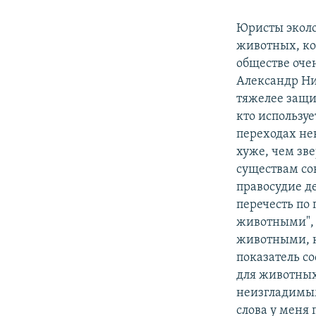
Юристы эколо
животных, ко
обществе оче
Александр Ни
тяжелее защи
кто использу
переходах не
хуже, чем зв
существам со
правосудие д
перечесть по
животными", 
животными, к
показатель со
для животных 
неизгладимым 
слова у меня 