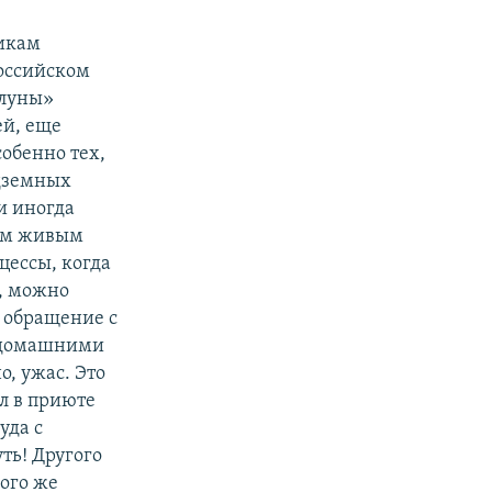
никам
оссийском
ллуны»
ей, еще
обенно тех,
одземных
и иногда
ным живым
цессы, когда
, можно
е обращение с
с домашними
, ужас. Это
ыл в приюте
уда с
ть! Другого
кого же