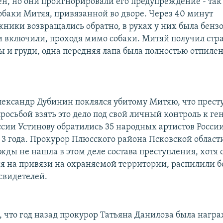
ен, но они проигнорировали его предупреждение - так 
обаки Митяя, привязанной во дворе. Через 40 минут
ники возвращались обратно, в руках у них была бенз
и включили, проходя мимо собаки. Митяй получил ст
ы и груди, одна передняя лапа была полностью отпилен
лександр Дубинин поклялся убитому Митяю, что прест
росьбой взять это дело под свой личный контроль к г
ссии Устинову обратились 35 народных артистов России
а 3 года. Прокурор Плюсского района Псковской област
ды не нашла в этом деле состава преступления, хотя с
 на привязи на охраняемой территории, распилили б
 свидетелей.
, что год назад прокурор Татьяна Данилова была нагр