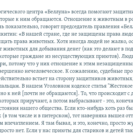
гического центра «Беллуна» всегда помогают защит
торые к ним обращаются. Отношение к животным в р
нь показательно, говорит председатель правления «Бе
китин: «В нашей стране, где не защищены права люд
щать права животных. Хотя иногда людей не жалко, ос
ет животных для добывания денег (как это делают в п
которые граждане из несуществующих приютов). Люд
ери, потому что у них отношение к этим незащищен
вершенно нечеловеческое. К сожалению, судебные про
ействительно встает на сторону защитников животных
 пальцам. В нашем Уголовном кодексе статья "Жестоко
но к ней [почти не обращаются]. То, что происходит 
оторых приручают, а потом выбрасывают - это, конечно
стояния нашего общества. Если кто-нибудь хоть раз б
(в том числе и в питерском), тот наверняка вышел отт
впечатлением. Я там бывал, и это, конечно, просто жу
просто нет. Если у нас приюты для стариков и детей та