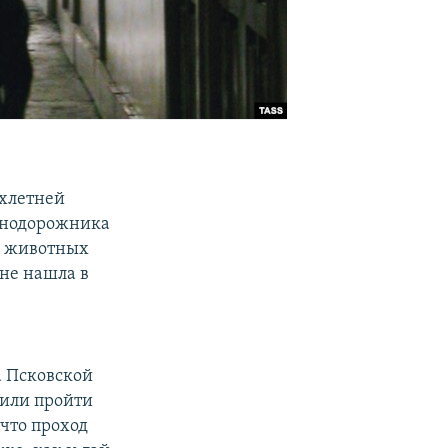
ехлетней
езнодорожника
в животных
 не нашла в
а Псковской
шили пройти
что проход