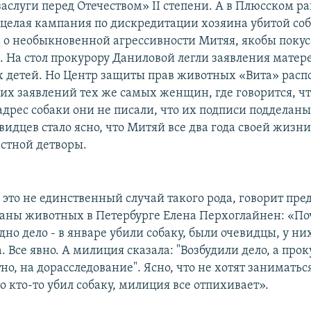
аслуги перед Отечеством» II степени. А в Плюсском р
 целая кампания по дискредитации хозяина убитой соб
а о необыкновенной агрессивности Митяя, якобы поку
. На стол прокурору Даниловой легли заявления матер
 детей. Но Центр защиты прав животных «Вита» расп
их заявлений тех же самых женщин, где говорится, ч
дрес собаки они не писали, что их подписи подделаны
видцев стало ясно, что Митяй все два года своей жизн
стной детворы.
это не единственный случай такого рода, говорит пре
аны животных в Петербурге Елена Перхоглайнен: «По
дно дело - в январе убили собаку, были очевидцы, у ни
. Все явно. А милиция сказала: "Возбудили дело, а про
но, на дорасследование". Ясно, что не хотят заниматьс
о кто-то убил собаку, милиция все отпихивает».