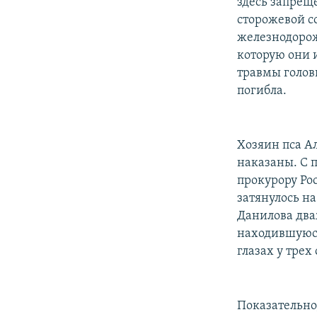
здесь запрещ
сторожевой с
железнодорож
которую они 
травмы голов
погибла.
Хозяин пса А
наказаны. С п
прокурору Ро
затянулось н
Данилова дваж
находившуюся
глазах у трех
Показательно