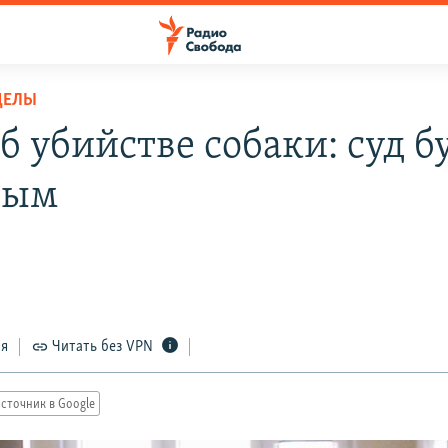
ДЕЛЫ
б убийстве собаки: суд б
вым
ся
Читать без VPN
сточник в Google