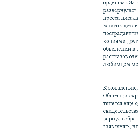
орденом «За з
развернулась
пресса писал
многих детей
пострадавших
копиями друг
обвинений в а
рассказов оче
любимцем ме
К сожалению, 
Общества охр
тянется еще о
свидетельства
вернула обрат
заявляешь, чт