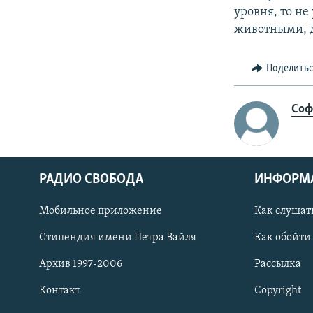
уровня, то не
животными, д
Поделить
Соф
РАДИО СВОБОДА
ИНФОРМ
Мобильное приложение
Как слушат
СОЦИАЛЬНЫЕ СЕТИ
Стипендия имени Петра Вайля
Как обойти
Архив 1997-2006
Рассылка
Контакт
Copyright
Все сайты РСЕ/РС