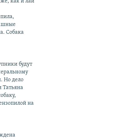
же, как и лай
опила,
рашные
а. Собака
упники будут
енеральному
. Но дело
и Татьяна
обаку,
ензопилой на
аждена