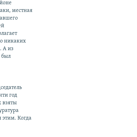
айоне
аки, местная
савшего
ей
олагает
то никаких
. А из
и был
дседатель
чти год
х взяты
куратура
я этим. Когда