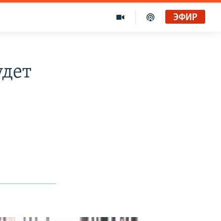
ЭФИР
удет