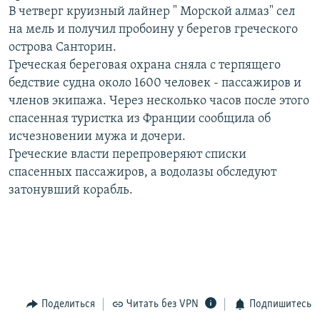
В четверг круизный лайнер " Морской алмаз" сел
РАСПИСАНИЕ ВЕЩАНИЯ
на мель и получил пробоину у берегов греческого
ПОДПИШИТЕСЬ НА РАССЫЛКУ
острова Санторин.
Греческая береговая охрана сняла с терпящего
СОЦИАЛЬНЫЕ СЕТИ
бедствие судна около 1600 человек - пассажиров и
членов экипажа. Через несколько часов после этого
спасенная туристка из Франции сообщила об
исчезновении мужа и дочери.
Греческие власти перепроверяют списки
спасенных пассажиров, а водолазы обследуют
Все сайты РСЕ/РС
затонувший корабль.
Поделиться
Читать без VPN
Подпишитесь