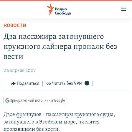
Ссылки
для
упрощенного
НОВОСТИ
ПРОГРАММЫ
доступа
Два пассажира затонувшего
ПОДКАСТЫ
Вернуться
круизного лайнера пропали без
к
АВТОРСКИЕ ПРОЕКТЫ
вести
основному
ЦИТАТЫ СВОБОДЫ
содержанию
06 апреля 2007
Вернутся
МНЕНИЯ
к
Поделиться
Читать без VPN
КУЛЬТУРА
главной
навигации
IDEL.РЕАЛИИ
Приоритетный источник в Google
Вернутся
КАВКАЗ.РЕАЛИИ
к
Двое французов - пассажиры круизного судна,
СЕВЕР.РЕАЛИИ
поиску
затонувшего в Эгейском море, числятся
СИБИРЬ.РЕАЛИИ
пропавшими без вести.