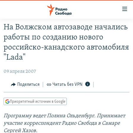
Ссылки
для
упрощенного
На Волжском автозаводе начались
ПРОГРАММЫ
доступа
работы по созданию нового
ПОДКАСТЫ
Вернуться
российско-канадского автомобиля
к
АВТОРСКИЕ ПРОЕКТЫ
"Lada"
основному
ЦИТАТЫ СВОБОДЫ
содержанию
09 апреля 2007
Вернутся
МНЕНИЯ
к
Поделиться
Читать без VPN
КУЛЬТУРА
главной
навигации
IDEL.РЕАЛИИ
Приоритетный источник в Google
Вернутся
КАВКАЗ.РЕАЛИИ
к
Программу ведет Полина Ольденбург. Принимает
СЕВЕР.РЕАЛИИ
поиску
участие корреспондент Радио Свобода в Самаре
СИБИРЬ.РЕАЛИИ
Сергей Хазов.