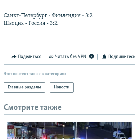
РАСПИСАНИЕ ВЕЩАНИЯ
Санкт-Петербург - Финляндия - 3:2
ПОДПИШИТЕСЬ НА РАССЫЛКУ
Швеция - Россия - 3:2.
СОЦИАЛЬНЫЕ СЕТИ
Поделиться
Читать без VPN
Подпишитесь
Этот контент также в категориях
Все сайты РСЕ/РС
Главные разделы
Новости
Смотрите также