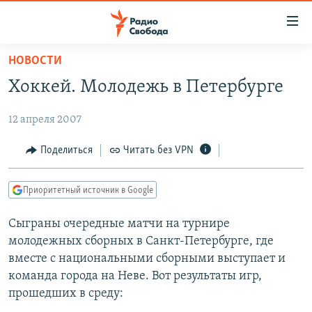
Ссылки
для
упрощенного
НОВОСТИ
ПРОГРАММЫ
доступа
Хоккей. Молодежь в Петербурге
ПОДКАСТЫ
Вернуться
к
12 апреля 2007
АВТОРСКИЕ ПРОЕКТЫ
основному
ЦИТАТЫ СВОБОДЫ
Поделиться
Читать без VPN
содержанию
Вернутся
МНЕНИЯ
к
Приоритетный источник в Google
КУЛЬТУРА
главной
Сыграны очередные матчи на турнире
навигации
IDEL.РЕАЛИИ
молодежных сборных в Санкт-Петербурге, где
Вернутся
КАВКАЗ.РЕАЛИИ
вместе с национальными сборными выступает и
к
СЕВЕР.РЕАЛИИ
команда города на Неве. Вот результаты игр,
поиску
прошедших в среду:
СИБИРЬ.РЕАЛИИ