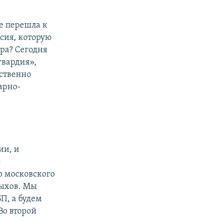
не перешла к
ссия, которую
гра? Сегодня
гвардия»,
дственно
арно-
ии, и
о
р московского
дыхов. Мы
БП, а будем
Во второй