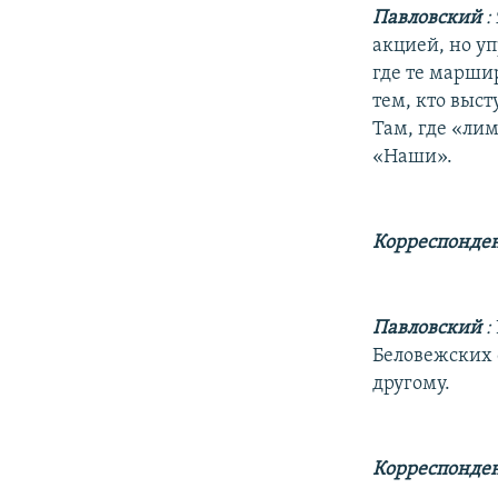
Павловский
:
акцией, но уп
где те маршир
тем, кто выст
Там, где «ли
«Наши».
Корреспонде
Павловский
:
Беловежских 
другому.
Корреспонде