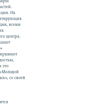
«Марш
астей.
кции. На
дитирующих
кции, всеми
их
го центра.
ешают
х»
рекрывают
достью,
к это
 «Молодой
ых», со своей
ится