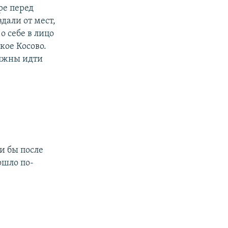
ре перед
вдали от мест,
о себе в лицо
кое Косово.
олжны идти
и бы после
ошло по-