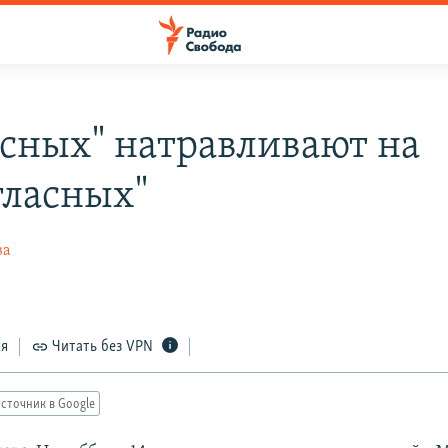
асных" натравливают на
гласных"
ва
ся
Читать без VPN
сточник в Google