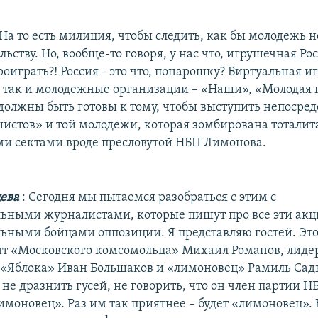
На то есть милиция, чтобы следить, как бы молодежь 
ьству. Но, вообще-то говоря, у нас что, игрушечная Ро
оиграть?! Россия - это что, понарошку? Виртуальная и
, так и молодежные организации – «Наши», «Молодая 
должны быть готовы к тому, чтобы выступить непосре
истов» и той молодежи, которая зомбирована тоталит
и сектами вроде пресловутой НБП Лимонова.
цева
: Сегодня мы пытаемся разобраться с этим с
ьными журналистами, которые пишут про все эти акц
ьными бойцами оппозиции. Я представляю гостей. Эт
т «Московского комсомольца» Михаил Романов, лиде
«Яблока» Иван Большаков и «лимоновец» Рамиль Са
не дразнить гусей, не говорить, что он член партии Н
имоновец». Раз им так приятнее – будет «лимоновец». 