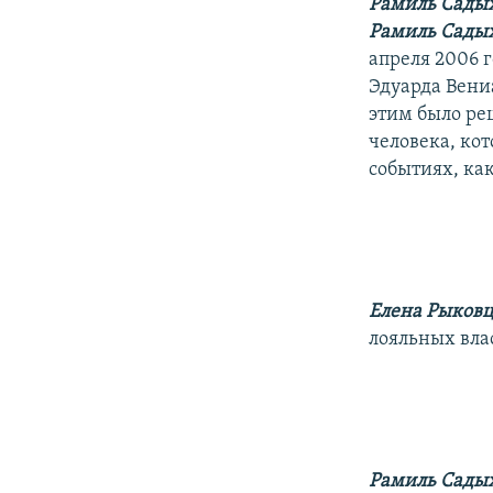
Рамиль Сады
Рамиль Садых
апреля 2006 
Эдуарда Вени
этим было ре
человека, кот
событиях, ка
Елена Рыковц
лояльных вла
Рамиль Сады