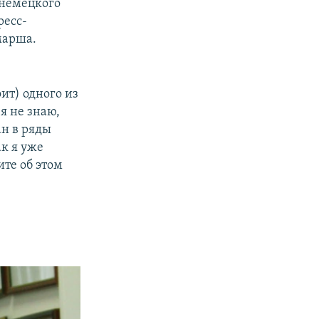
 немецкого
ресс-
марша.
оит) одного из
я не знаю,
ан в ряды
к я уже
ите об этом