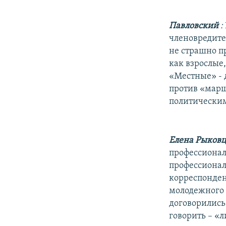
Павловский
:
членовредител
не страшно пр
как взрослые
«Местные» - 
против «марш
политическим
Елена Рыков
профессионал
профессионал
корреспонден
молодежного 
договорились 
говорить – «л