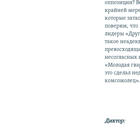
оппозиции? Ве
крайней мере
которые зата
поверим, что
лидеры «Друг
такое неадек
превосходящи
несогласных 
«Молодая гва
это сделал н
комсомолец».
Диктор: