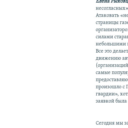
РАСПИСАНИЕ ВЕЩАНИЯ
Елена Рыковц
несогласных»
ПОДПИШИТЕСЬ НА РАССЫЛКУ
Атаковать «н
страницы газ
организаторов
силами стара
небольшими п
Все это дела
движению авт
(организаций
самые популя
предоставляю
произошло с 
гвардии», хот
заявкой была
Сегодня мы з