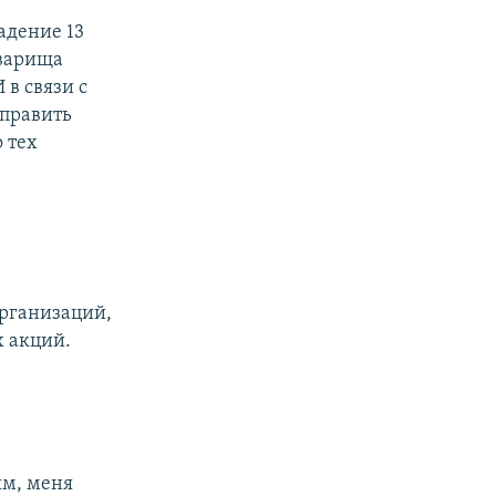
адение 13
оварища
в связи с
тправить
 тех
организаций,
х акций.
ым, меня