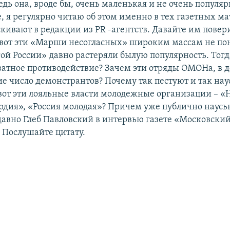
дь она, вроде бы, очень маленькая и не очень популяр
, я регулярно читаю об этом именно в тех газетных ма
скивают в редакции из PR -агентств. Давайте им повер
 вот эти «Марши несогласных» широким массам не по
ой России» давно растеряли былую популярность. Тогд
ватное противодействие? Зачем эти отряды ОМОНа, в д
е число демонстрантов? Почему так пестуют и так на
вот эти лояльные власти молодежные организации – «
рдия», «Россия молодая»? Причем уже публично наусь
едавно Глеб Павловский в интервью газете «Московски
 Послушайте цитату.