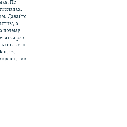
ная. По
териалах,
им. Давайте
нятны, а
а почему
есятки раз
уськивают на
Наши»,
кивают, как
й