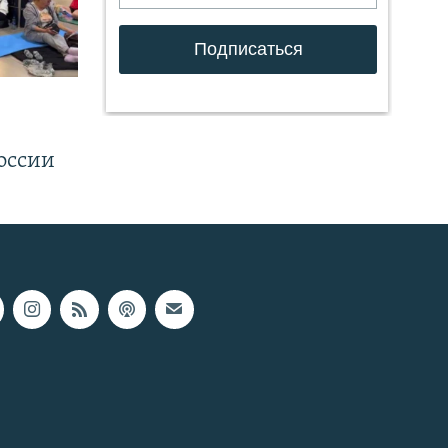
.
оссии