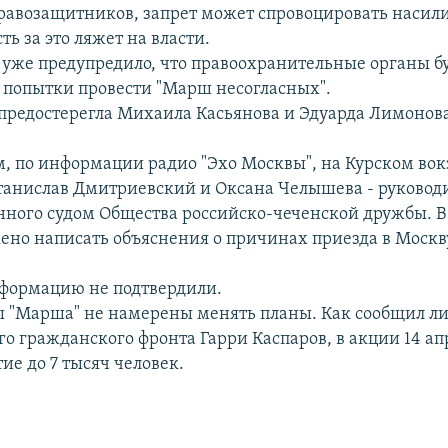
авозащитников, запрет может спровоцировать насили
ть за это ляжет на власти.
уже предупредило, что правоохранительные органы б
е попытки провести "Марш несогласных".
предостерегла Михаила Касьянова и Эдуарда Лимонова 
м, по информации радио "Эхо Москвы", на Курском вок
анислав Дмитриевский и Оксана Челышева - руковод
ного судом Общества российско-чеченской дружбы. 
ено написать объяснения о причинах приезда в Моск
нформацию не подтвердили.
 "Марша" не намерены менять планы. Как сообщил л
о гражданского фронта Гарри Каспаров, в акции 14 ап
ие до 7 тысяч человек.