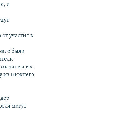
е, и
удут
от участия в
зале были
ители
В милиции им
ву из Нижнего
идер
реля могут