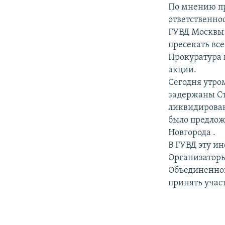
РАСПИСАНИЕ ВЕЩАНИЯ
По мнению пр
ПОДПИШИТЕСЬ НА РАССЫЛКУ
ответственнос
ГУВД Москвы 
пресекать вс
Прокуратура 
акции.
Сегодня утро
задержаны Ст
ликвидирован
было предлож
Новгорода .
В ГУВД эту и
Организаторы
Объединенног
принять участ