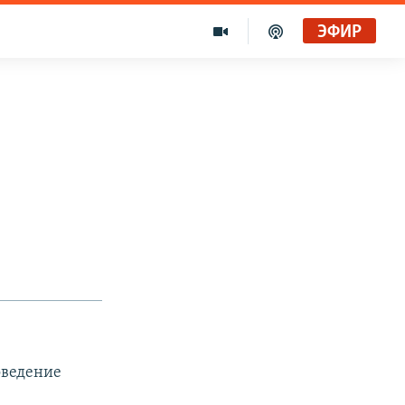
ЭФИР
оведение