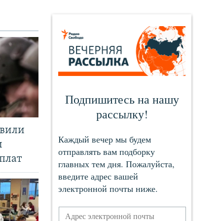
явили
и
плат