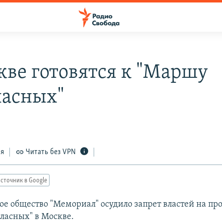
кве готовятся к "Маршу
ласных"
ся
Читать без VPN
сточник в Google
е общество "Мемориал" осудило запрет властей на пр
ласных" в Москве.