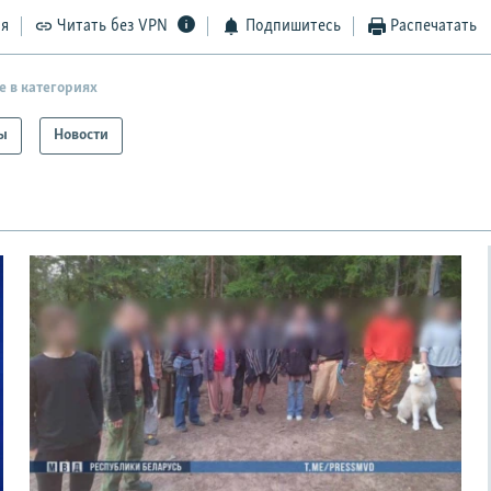
ся
Читать без VPN
Подпишитесь
Распечатать
е в категориях
ы
Новости