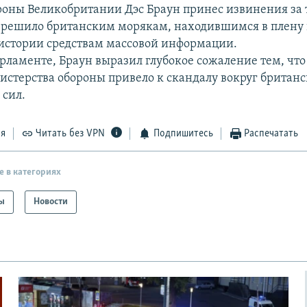
оны Великобритании Дэс Браун принес извинения за то
зрешило британским морякам, находившимся в плену 
 истории средствам массовой информации.
арламенте, Браун выразил глубокое сожаление тем, что
стерства обороны привело к скандалу вокруг британ
сил.
ся
Читать без VPN
Подпишитесь
Распечатать
е в категориях
ы
Новости