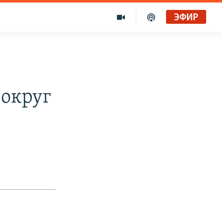
ЭФИР
вокруг