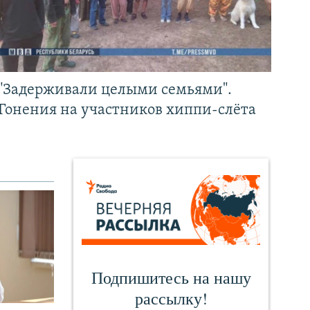
"Задерживали целыми семьями".
Гонения на участников хиппи-слёта