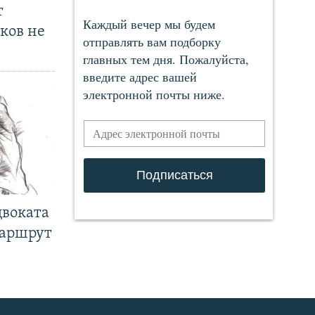
т
ков не
двоката
маршрут