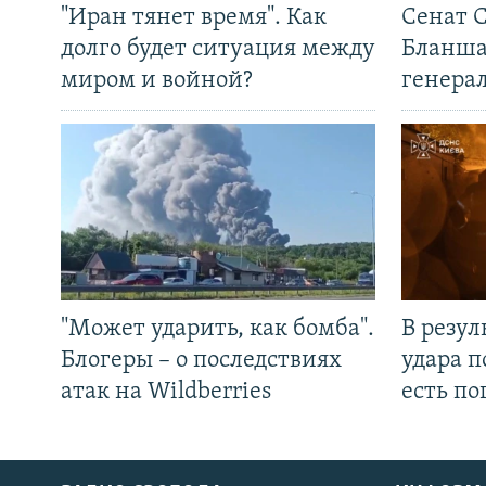
"Иран тянет время". Как
Сенат 
долго будет ситуация между
Бланша
миром и войной?
генера
"Может ударить, как бомба".
В резул
Блогеры – о последствиях
удара п
атак на Wildberries
есть п