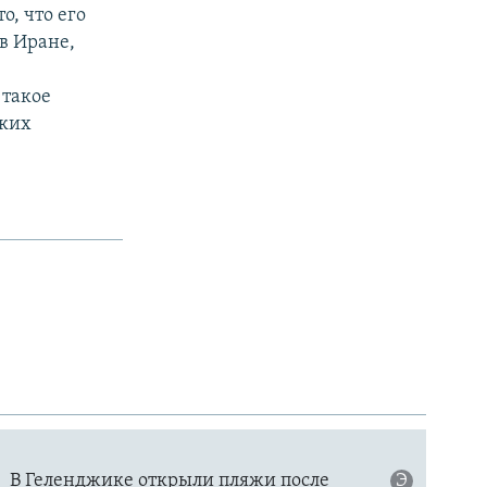
, что его
в Иране,
 такое
ских