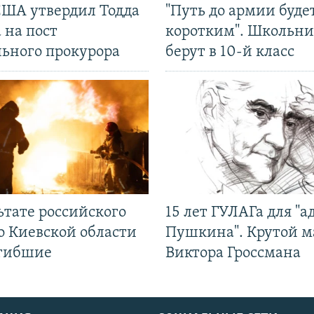
США утвердил Тодда
"Путь до армии буде
 на пост
коротким". Школьни
льного прокурора
берут в 10-й класс
ьтате российского
15 лет ГУЛАГа для "а
о Киевской области
Пушкина". Крутой 
огибшие
Виктора Гроссмана