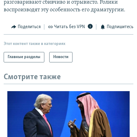
разговаривают сбивчиво и отрывисто. Ролики
РАСПИСАНИЕ ВЕЩАНИЯ
воспроизводят эту особенность его драматургии.
ПОДПИШИТЕСЬ НА РАССЫЛКУ
Поделиться
Читать без VPN
Подпишитесь
СОЦИАЛЬНЫЕ СЕТИ
Этот контент также в категориях
Главные разделы
Новости
Все сайты РСЕ/РС
Смотрите также