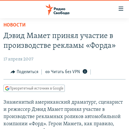
Ссылки
для
упрощенного
НОВОСТИ
ПРОГРАММЫ
доступа
Дэвид Мамет принял участие в
ПОДКАСТЫ
Вернуться
производстве рекламы «Форда»
к
АВТОРСКИЕ ПРОЕКТЫ
основному
17 апреля 2007
ЦИТАТЫ СВОБОДЫ
содержанию
Вернутся
МНЕНИЯ
Поделиться
Читать без VPN
к
КУЛЬТУРА
главной
Приоритетный источник в Google
навигации
IDEL.РЕАЛИИ
Вернутся
Знаменитый американский драматург, сценарист
КАВКАЗ.РЕАЛИИ
к
и режиссер Дэвид Мамет принял участие в
СЕВЕР.РЕАЛИИ
поиску
производстве рекламных роликов автомобильной
компании «Форд». Герои Мамета, как правило,
СИБИРЬ.РЕАЛИИ