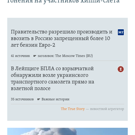
Гонения на участников хиппи-слёта