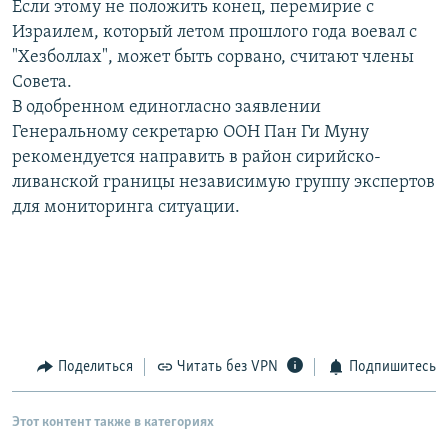
Если этому не положить конец, перемирие с
РАСПИСАНИЕ ВЕЩАНИЯ
Израилем, который летом прошлого года воевал с
ПОДПИШИТЕСЬ НА РАССЫЛКУ
"Хезболлах", может быть сорвано, считают члены
Совета.
В одобренном единогласно заявлении
СОЦИАЛЬНЫЕ СЕТИ
Генеральному секретарю ООН Пан Ги Муну
рекомендуется направить в район сирийско-
ливанской границы независимую группу экспертов
для мониторинга ситуации.
Все сайты РСЕ/РС
Поделиться
Читать без VPN
Подпишитесь
Этот контент также в категориях