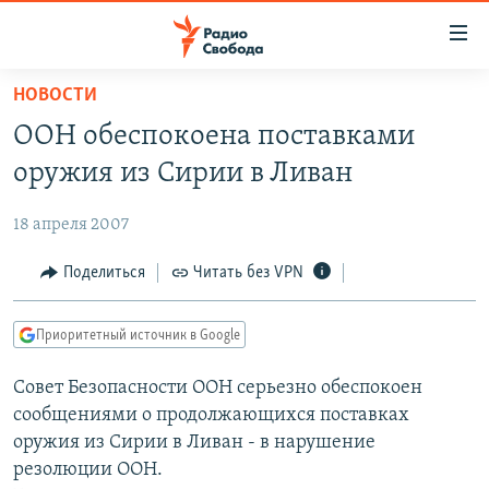
Ссылки
для
упрощенного
НОВОСТИ
ПРОГРАММЫ
доступа
ООН обеспокоена поставками
ПОДКАСТЫ
Вернуться
оружия из Сирии в Ливан
к
АВТОРСКИЕ ПРОЕКТЫ
основному
18 апреля 2007
ЦИТАТЫ СВОБОДЫ
содержанию
Вернутся
МНЕНИЯ
Поделиться
Читать без VPN
к
КУЛЬТУРА
главной
Приоритетный источник в Google
навигации
IDEL.РЕАЛИИ
Вернутся
Совет Безопасности ООН серьезно обеспокоен
КАВКАЗ.РЕАЛИИ
к
сообщениями о продолжающихся поставках
СЕВЕР.РЕАЛИИ
поиску
оружия из Сирии в Ливан - в нарушение
резолюции ООН.
СИБИРЬ.РЕАЛИИ