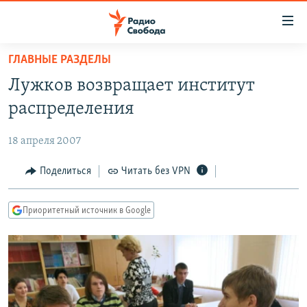
Ссылки
для
упрощенного
ГЛАВНЫЕ РАЗДЕЛЫ
ПРОГРАММЫ
доступа
Лужков возвращает институт
ПОДКАСТЫ
Вернуться
распределения
к
АВТОРСКИЕ ПРОЕКТЫ
основному
18 апреля 2007
ЦИТАТЫ СВОБОДЫ
содержанию
Вернутся
МНЕНИЯ
Поделиться
Читать без VPN
к
КУЛЬТУРА
главной
Приоритетный источник в Google
навигации
IDEL.РЕАЛИИ
Вернутся
КАВКАЗ.РЕАЛИИ
к
СЕВЕР.РЕАЛИИ
поиску
СИБИРЬ.РЕАЛИИ