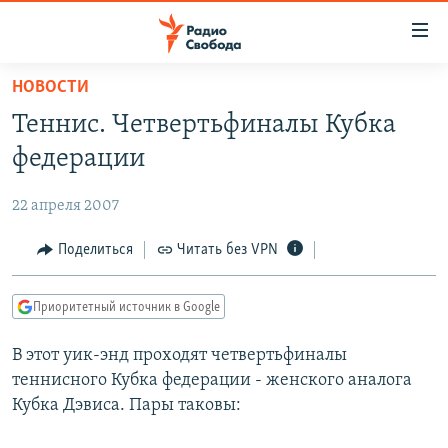
Ссылки
для
упрощенного
НОВОСТИ
ПРОГРАММЫ
доступа
Теннис. Четвертьфиналы Кубка
ПОДКАСТЫ
Вернуться
федерации
к
АВТОРСКИЕ ПРОЕКТЫ
основному
22 апреля 2007
ЦИТАТЫ СВОБОДЫ
содержанию
Вернутся
МНЕНИЯ
Поделиться
Читать без VPN
к
КУЛЬТУРА
главной
Приоритетный источник в Google
навигации
IDEL.РЕАЛИИ
Вернутся
В этот уик-энд проходят четвертьфиналы
КАВКАЗ.РЕАЛИИ
к
теннисного Кубка федерации - женского аналога
СЕВЕР.РЕАЛИИ
поиску
Кубка Дэвиса. Пары таковы:
СИБИРЬ.РЕАЛИИ