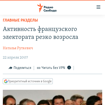
Ссылки
для
упрощенного
ГЛАВНЫЕ РАЗДЕЛЫ
ПРОГРАММЫ
доступа
Активность французского
ПОДКАСТЫ
Вернуться
электората резко возросла
к
АВТОРСКИЕ ПРОЕКТЫ
основному
Наталья Руткевич
ЦИТАТЫ СВОБОДЫ
содержанию
Вернутся
22 апреля 2007
МНЕНИЯ
к
КУЛЬТУРА
Поделиться
Читать без VPN
главной
навигации
IDEL.РЕАЛИИ
Вернутся
Приоритетный источник в Google
КАВКАЗ.РЕАЛИИ
к
СЕВЕР.РЕАЛИИ
поиску
СИБИРЬ.РЕАЛИИ