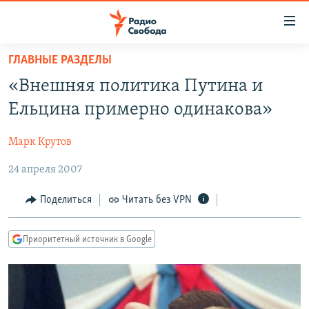
Ссылки
для
упрощенного
ГЛАВНЫЕ РАЗДЕЛЫ
ПРОГРАММЫ
доступа
«Внешняя политика Путина и
ПОДКАСТЫ
Вернуться
Ельцина примерно одинакова»
к
АВТОРСКИЕ ПРОЕКТЫ
основному
Марк Крутов
ЦИТАТЫ СВОБОДЫ
содержанию
Вернутся
24 апреля 2007
МНЕНИЯ
к
КУЛЬТУРА
Поделиться
Читать без VPN
главной
навигации
IDEL.РЕАЛИИ
Вернутся
Приоритетный источник в Google
КАВКАЗ.РЕАЛИИ
к
СЕВЕР.РЕАЛИИ
поиску
СИБИРЬ.РЕАЛИИ