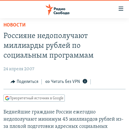
Ссылки
для
упрощенного
НОВОСТИ
ПРОГРАММЫ
доступа
Россияне недополучают
ПОДКАСТЫ
Вернуться
миллиарды рублей по
к
АВТОРСКИЕ ПРОЕКТЫ
социальным программам
основному
ЦИТАТЫ СВОБОДЫ
содержанию
24 апреля 2007
Вернутся
МНЕНИЯ
к
Поделиться
Читать без VPN
КУЛЬТУРА
главной
навигации
IDEL.РЕАЛИИ
Приоритетный источник в Google
Вернутся
КАВКАЗ.РЕАЛИИ
к
Беднейшие граждане России ежегодно
СЕВЕР.РЕАЛИИ
поиску
недополучают минимум 45 миллиардов рублей из-
СИБИРЬ.РЕАЛИИ
за плохой подготовки адресных социальных