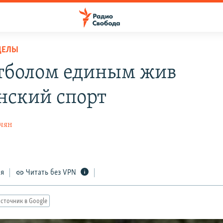
ДЕЛЫ
тболом единым жив
нский спорт
ичян
ся
Читать без VPN
сточник в Google