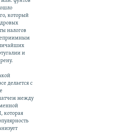
 млн. фунтов
зошло
го, который
адровых
аты налогов
остеприимным
величайших
ртугалии и
рену.
акой
се делается с
е
 матчем между
еменной
, которая
популярность
анизует