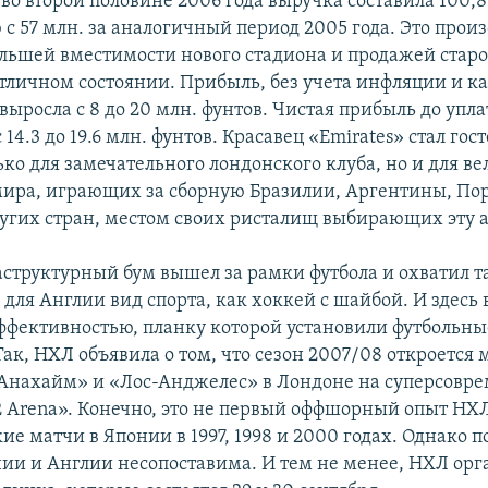
 во второй половине 2006 года выручка составила 100,8
 с 57 млн. за аналогичный период 2005 года. Это прои
ольшей вместимости нового стадиона и продажей старо
отличном состоянии. Прибыль, без учета инфляции и к
ыросла с 8 до 20 млн. фунтов. Чистая прибыль до упл
 14.3 до 19.6 млн. фунтов. Красавец «Emirates» стал г
ько для замечательного лондонского клуба, но и для 
мира, играющих за сборную Бразилии, Аргентины, По
угих стран, местом своих ристалищ выбирающих эту а
структурный бум вышел за рамки футбола и охватил т
для Англии вид спорта, как хоккей с шайбой. И здесь в
ффективностью, планку которой установили футбольны
ак, НХЛ объявила о том, что сезон 2007/08 откроется
Анахайм» и «Лос-Анджелес» в Лондоне на суперсовр
 Arena». Конечно, это не первый оффшорный опыт НХЛ
ие матчи в Японии в 1997, 1998 и 2000 годах. Однако 
нии и Англии несопоставима. И тем не менее, НХЛ орг