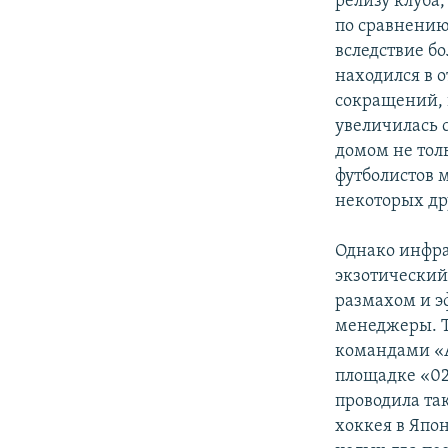
релизу клуба,
по сравнению
вследствие б
находился в 
сокращений, в
увеличилась с
домом не тол
футболистов 
некоторых др
Однако инфра
экзотический 
размахом и э
менеджеры. Т
командами «
площадке «02
проводила так
хоккея в Япо