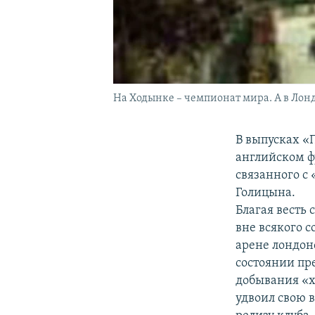
На Ходынке – чемпионат мира. А в Лон
В выпусках «
английском ф
связанного с 
Голицына.
Благая весть 
вне всякого 
арене лондонс
состоянии пр
добывания «х
удвоил свою 