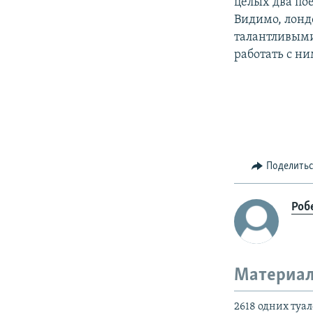
целых два пое
Видимо, лонд
талантливыми
работать с н
Поделить
Роб
Материал
2618 одних туа