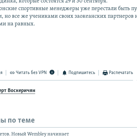
динка, которые состоятся 29 и 30 сентября.
онские спортивные менеджеры уже перестали быть пу
, но все же учениками своих заокеанских партнеров и
ими на равных.
ся
Читать без VPN
Подпишитесь
Распечатать
ерт Воскеричян
ы по теме
летов. Новый Wembley начинает