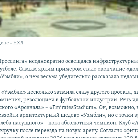
доне – НХЛ
Прессинга» неоднократно освещался инфраструктурны
утболе. Самым ярким примером стало окончание «дол
«Уэмбли», о чем весьма убедительно рассказала недав
с «Уэмбли» несколько затмила славу другого проекта, 
сомнения, революцией в футбольной индустрии. Речь ид
кого «Арсенала» – «EmiratesStadium». Он, возможно, 
евзойти архитектурный шедевр «Уэмбли», но с точки 
леба насущного» – пока абсолютный чемпион. Клуб «
выручку после переезда на новую арену. Согласно офи