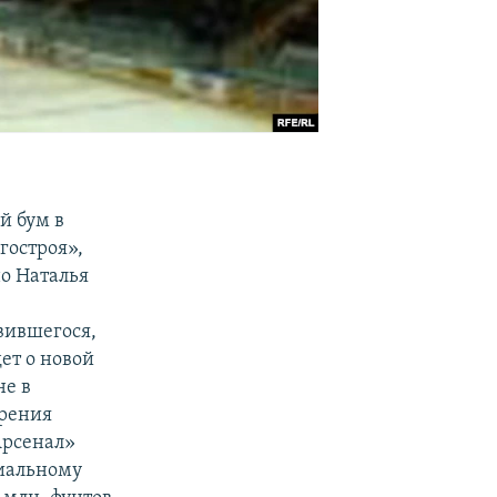
й бум в
гостроя»,
но Наталья
явившегося,
ет о новой
не в
зрения
Арсенал»
циальному