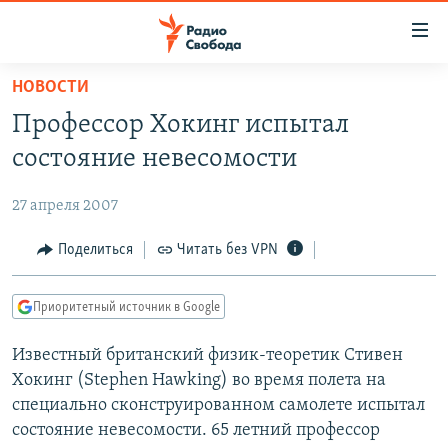
Ссылки
для
упрощенного
НОВОСТИ
ПРОГРАММЫ
доступа
Профессор Хокинг испытал
ПОДКАСТЫ
Вернуться
состояние невесомости
к
АВТОРСКИЕ ПРОЕКТЫ
основному
27 апреля 2007
ЦИТАТЫ СВОБОДЫ
содержанию
Вернутся
МНЕНИЯ
Поделиться
Читать без VPN
к
КУЛЬТУРА
главной
Приоритетный источник в Google
навигации
IDEL.РЕАЛИИ
Вернутся
Известный британский физик-теоретик Стивен
КАВКАЗ.РЕАЛИИ
к
Хокинг (Stephen Hawking) во время полета на
СЕВЕР.РЕАЛИИ
поиску
специально сконструированном самолете испытал
состояние невесомости. 65 летний профессор
СИБИРЬ.РЕАЛИИ