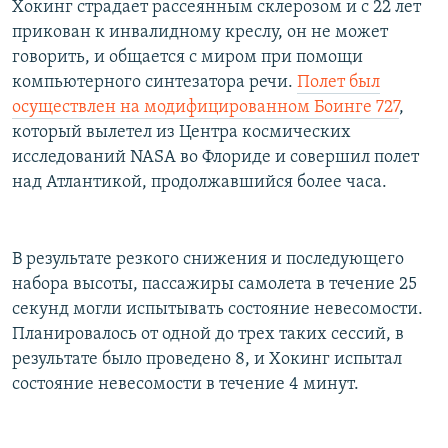
Хокинг страдает рассеянным склерозом и с 22 лет
РАСПИСАНИЕ ВЕЩАНИЯ
прикован к инвалидному креслу, он не может
ПОДПИШИТЕСЬ НА РАССЫЛКУ
говорить, и общается с миром при помощи
компьютерного синтезатора речи.
Полет был
осуществлен на модифицированном Боинге 727
,
СОЦИАЛЬНЫЕ СЕТИ
который вылетел из Центра космических
исследований NASA во Флориде и совершил полет
над Атлантикой, продолжавшийся более часа.
Все сайты РСЕ/РС
В результате резкого снижения и последующего
набора высоты, пассажиры самолета в течение 25
секунд могли испытывать состояние невесомости.
Планировалось от одной до трех таких сессий, в
результате было проведено 8, и Хокинг испытал
состояние невесомости в течение 4 минут.