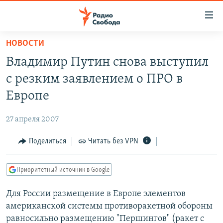
Ссылки
для
упрощенного
НОВОСТИ
ПРОГРАММЫ
доступа
Владимир Путин снова выступил
ПОДКАСТЫ
Вернуться
с резким заявлением о ПРО в
к
АВТОРСКИЕ ПРОЕКТЫ
Европе
основному
ЦИТАТЫ СВОБОДЫ
содержанию
27 апреля 2007
Вернутся
МНЕНИЯ
к
Поделиться
Читать без VPN
КУЛЬТУРА
главной
навигации
IDEL.РЕАЛИИ
Приоритетный источник в Google
Вернутся
КАВКАЗ.РЕАЛИИ
к
Для России размещение в Европе элементов
СЕВЕР.РЕАЛИИ
поиску
американской системы противоракетной обороны
СИБИРЬ.РЕАЛИИ
равносильно размещению "Першингов" (ракет с