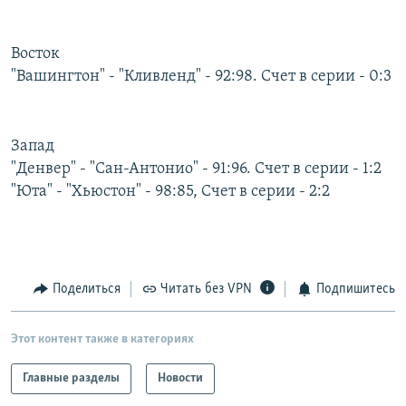
РАСПИСАНИЕ ВЕЩАНИЯ
ПОДПИШИТЕСЬ НА РАССЫЛКУ
Восток
"Вашингтон" - "Кливленд" - 92:98. Счет в серии - 0:3
СОЦИАЛЬНЫЕ СЕТИ
Запад
"Денвер" - "Сан-Антонио" - 91:96. Счет в серии - 1:2
"Юта" - "Хьюстон" - 98:85, Счет в серии - 2:2
Все сайты РСЕ/РС
Поделиться
Читать без VPN
Подпишитесь
Этот контент также в категориях
Главные разделы
Новости