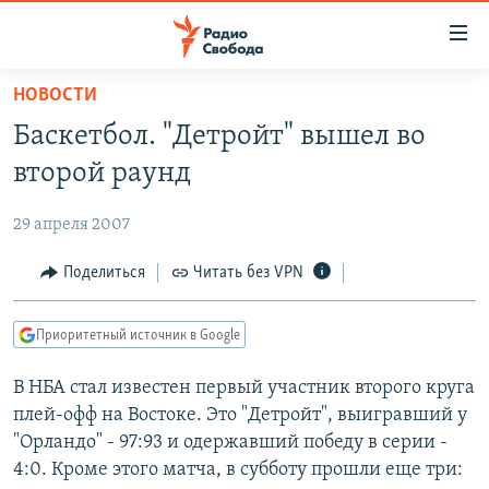
Ссылки
для
упрощенного
НОВОСТИ
ПРОГРАММЫ
доступа
Баскетбол. "Детройт" вышел во
ПОДКАСТЫ
Вернуться
второй раунд
к
АВТОРСКИЕ ПРОЕКТЫ
основному
29 апреля 2007
ЦИТАТЫ СВОБОДЫ
содержанию
Вернутся
МНЕНИЯ
Поделиться
Читать без VPN
к
КУЛЬТУРА
главной
Приоритетный источник в Google
навигации
IDEL.РЕАЛИИ
Вернутся
В НБА стал известен первый участник второго круга
КАВКАЗ.РЕАЛИИ
к
плей-офф на Востоке. Это "Детройт", выигравший у
СЕВЕР.РЕАЛИИ
поиску
"Орландо" - 97:93 и одержавший победу в серии -
4:0. Кроме этого матча, в субботу прошли еще три:
СИБИРЬ.РЕАЛИИ