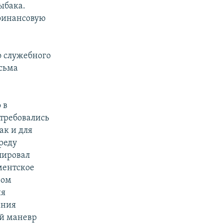
ыбака.
 финансовую
о служебного
исьма
 в
отребовались
ак и для
реду
лировал
ментское
ром
ия
ания
ой маневр