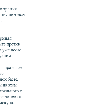
ки зрения
ания по этому
ии
принял
ить против
и уже после
уации.
 в правовом
го
ной базы.
 на этой
лояльного к
осстановил
искуна.