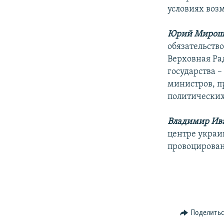
условиях во
Юрий Мирош
обязательств
Верховная Ра
государства 
министров, пр
политических
Владимир Ив
центре украи
провоцирован
Поделить