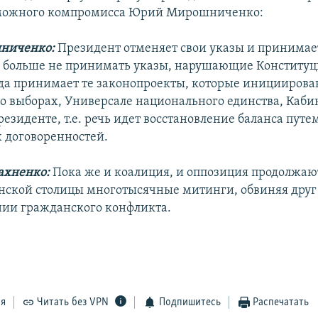
зможного компромисса Юрий Мирошниченко:
ниченко:
Президент отменяет свои указы и принимает
о больше не принимать указы, нарушающие Конституц
да принимает те законопроекты, которые инициирова
– о выборах, Универсале национального единства, Каби
езиденте, т.е. речь идет восстановление баланса путе
 договоренностей.
ахненко:
Пока же и коалиция, и оппозиция продолжают
нской столицы многотысячные митинги, обвиняя друг 
ии гражданского конфликта.
ся
Читать без VPN
Подпишитесь
Распечатать