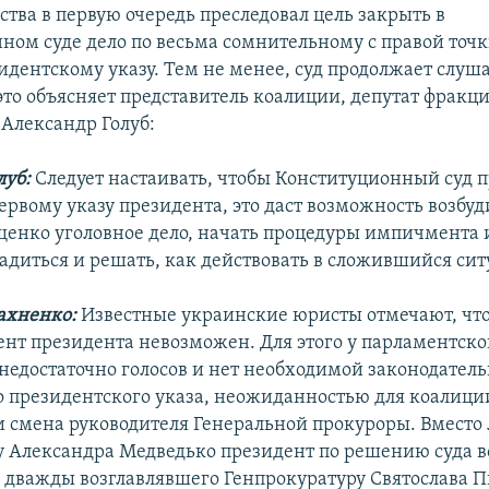
ства в первую очередь преследовал цель закрыть в
ном суде дело по весьма сомнительному с правой точ
идентскому указу. Тем не менее, суд продолжает слуш
 это объясняет представитель коалиции, депутат фракц
Александр Голуб:
луб:
Следует настаивать, чтобы Конституционный суд 
ервому указу президента, это даст возможность возбуд
енко уголовное дело, начать процедуры импичмента 
садиться и решать, как действовать в сложившийся сит
ахненко:
Известные украинские юристы отмечают, что
нт президента невозможен. Для этого у парламентско
недостаточно голосов и нет необходимой законодатель
о президентского указа, неожиданностью для коалиции
 и смена руководителя Генеральной прокуроры. Вместо 
у Александра Медведько президент по решению суда в
у, дважды возглавлявшего Генпрокуратуру Святослава П