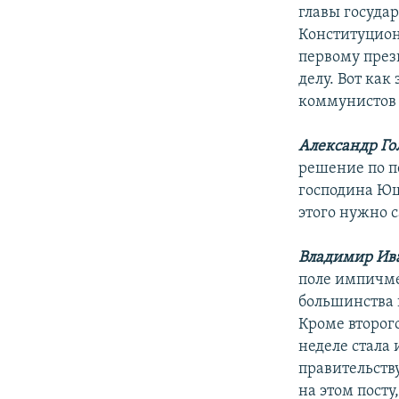
главы государ
Конституцион
первому през
делу. Вот как
коммунистов 
Александр Го
решение по п
господина Ющ
этого нужно 
Владимир Ив
поле импичме
большинства 
Кроме второг
неделе стала
правительств
на этом пост