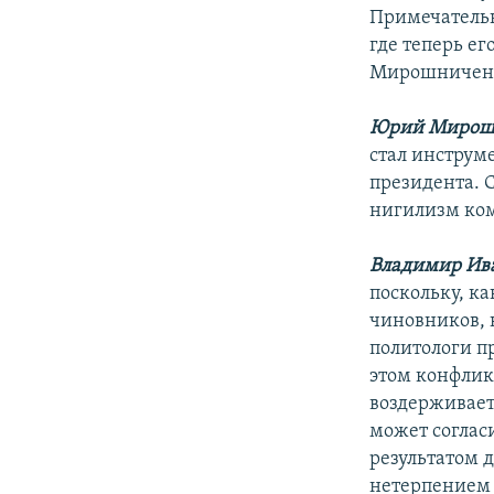
Примечательн
где теперь е
Мирошничен
Юрий Мирош
стал инструм
президента. 
нигилизм ко
Владимир Ив
поскольку, ка
чиновников, 
политологи пр
этом конфлик
воздерживаетс
может соглас
результатом д
нетерпением 