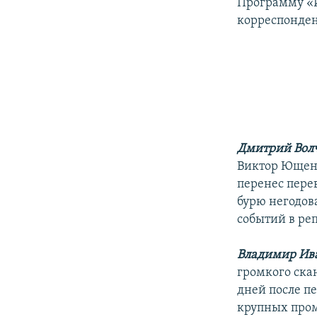
РАСПИСАНИЕ ВЕЩАНИЯ
Программу «И
корреспонден
ПОДПИШИТЕСЬ НА РАССЫЛКУ
Дмитрий Вол
Виктор Ющенк
перенес перев
бурю негодов
событий в ре
Владимир Ив
громкого скан
дней после п
крупных про