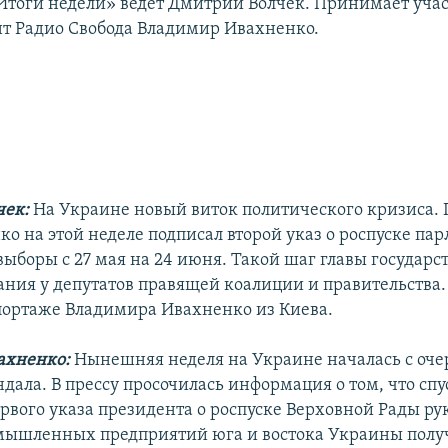
тоги недели» ведет Дмитрий Волчек. Принимает уча
т Радио Свобода Владимир Ивахненко.
чек:
На Украине новый виток политического кризиса.
о на этой неделе подписал второй указ о роспуске па
ыборы с 27 мая на 24 июня. Такой шаг главы государс
ания у депутатов правящей коалиции и правительства
портаже Владимира Ивахненко из Киева.
ахненко:
Нынешняя неделя на Украине началась с оче
дала. В прессу просочилась информация о том, что спу
ервого указа президента о роспуске Верховной Рады р
мышленных предприятий юга и востока Украины полу