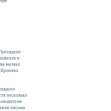
стие
 Президент
рламента и
тва вызвал
. Хроника
редного
стя несколько
уководители
чили письма