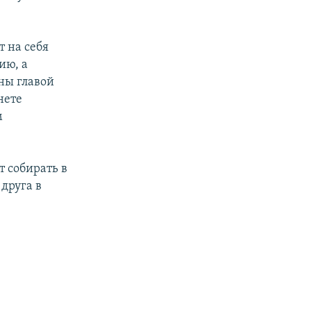
 на себя
ию, а
ны главой
нете
м
 собирать в
друга в