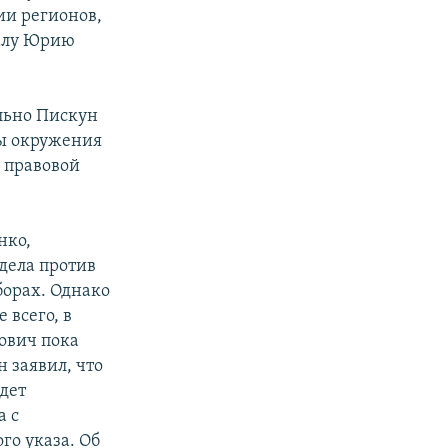
ии регионов,
налу Юрию
ольно Пискун
ны окружения
 правовой
нко,
 дела против
борах. Однако
 всего, в
ович пока
 заявил, что
дет
а с
го указа. Об