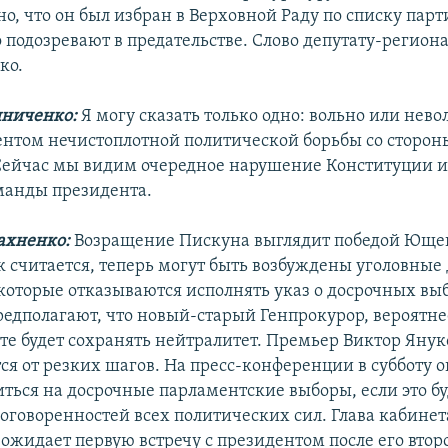
о, что он был избран в Верховной Раду по списку парт
го подозревают в предательстве. Слово депутату-регио
ко.
ниченко:
Я могу сказать только одно: вольно или нев
ентом нечистоплотной политической борьбы со сторо
Сейчас мы видим очередное нарушение Конституции и
манды президента.
ахненко:
Возращение Пискуна выглядит победой Юще
к считается, теперь могут быть возбуждены уголовные
которые отказываются исполнять указ о досрочных вы
едполагают, что новый-старый Генпрокурор, вероятнее
те будет сохранять нейтралитет. Премьер Виктор Янук
я от резких шагов. На пресс-конференции в субботу он
иться на досрочные парламентские выборы, если это бу
оговоренностей всех политических сил. Глава кабинет
ожидает первую встречу с президентом после его второ