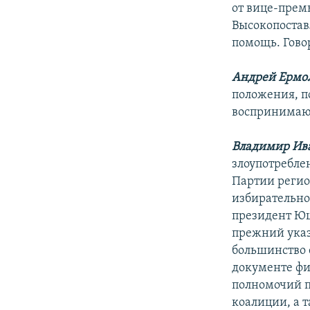
от вице-прем
Высокопостав
помощь. Гово
Андрей Ермо
положения, п
воспринимаю
Владимир Ив
злоупотреблен
Партии регио
избирательно
президент Ющ
прежний указ
большинство 
документе фи
полномочий п
коалиции, а 