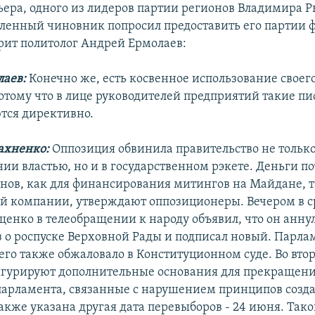
ьера, одного из лидеров партии регионов Владимира Р
ленный чиновник попросил предоставить его партии
рит политолог Андрей Ермолаев:
лаев:
Конечно же, есть косвенное использование своег
отому что в лице руководителей предприятий такие п
тся директивно.
ахненко:
Оппозиция обвинила правительство не только
ии властью, но и в государственном рэкете. Деньги п
нов, как для финансирования митингов на Майдане, т
й компании, утверждают оппозиционеры. Вечером в с
енко в телеобращении к народу объявил, что он анну
 о роспуске Верховной Рады и подписал новый. Парла
его также обжаловало в Конституционном суде. Во вто
гурируют дополнительные основания для прекращен
арламента, связанные с нарушением принципов созд
также указана другая дата перевыборов - 24 июня. Так