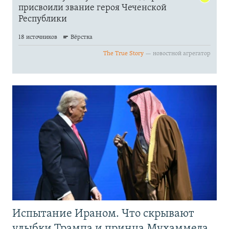
Испытание Ираном. Что скрывают
улыбки Трампа и принца Мухаммеда