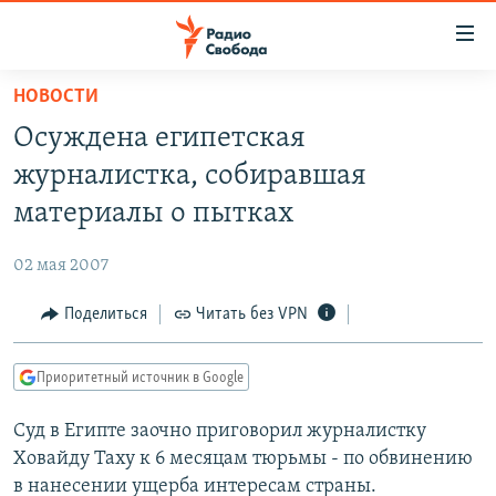
Ссылки
для
упрощенного
НОВОСТИ
ПРОГРАММЫ
доступа
Осуждена египетская
ПОДКАСТЫ
Вернуться
журналистка, собиравшая
к
АВТОРСКИЕ ПРОЕКТЫ
материалы о пытках
основному
ЦИТАТЫ СВОБОДЫ
содержанию
02 мая 2007
Вернутся
МНЕНИЯ
к
Поделиться
Читать без VPN
КУЛЬТУРА
главной
навигации
IDEL.РЕАЛИИ
Приоритетный источник в Google
Вернутся
КАВКАЗ.РЕАЛИИ
к
Суд в Египте заочно приговорил журналистку
СЕВЕР.РЕАЛИИ
поиску
Ховайду Таху к 6 месяцам тюрьмы - по обвинению
СИБИРЬ.РЕАЛИИ
в нанесении ущерба интересам страны.