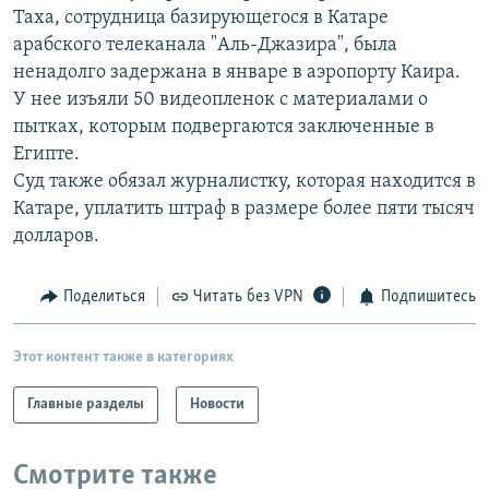
Таха, сотрудница базирующегося в Катаре
РАСПИСАНИЕ ВЕЩАНИЯ
арабского телеканала "Аль-Джазира", была
ПОДПИШИТЕСЬ НА РАССЫЛКУ
ненадолго задержана в январе в аэропорту Каира.
У нее изъяли 50 видеопленок с материалами о
СОЦИАЛЬНЫЕ СЕТИ
пытках, которым подвергаются заключенные в
Египте.
Суд также обязал журналистку, которая находится в
Катаре, уплатить штраф в размере более пяти тысяч
долларов.
Все сайты РСЕ/РС
Поделиться
Читать без VPN
Подпишитесь
Этот контент также в категориях
Главные разделы
Новости
Смотрите также