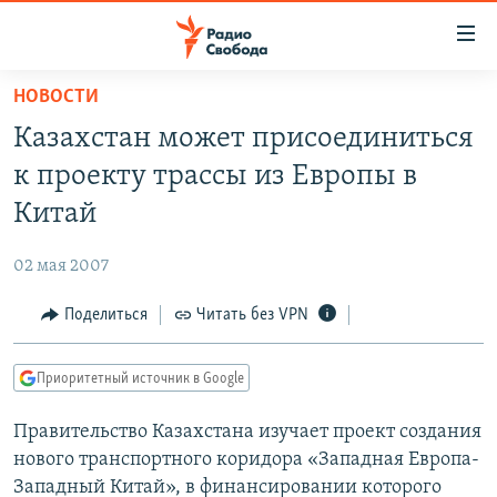
Ссылки
для
упрощенного
НОВОСТИ
ПРОГРАММЫ
доступа
Казахстан может присоединиться
ПОДКАСТЫ
Вернуться
к проекту трассы из Европы в
к
АВТОРСКИЕ ПРОЕКТЫ
Китай
основному
ЦИТАТЫ СВОБОДЫ
содержанию
02 мая 2007
Вернутся
МНЕНИЯ
к
Поделиться
Читать без VPN
КУЛЬТУРА
главной
навигации
IDEL.РЕАЛИИ
Приоритетный источник в Google
Вернутся
КАВКАЗ.РЕАЛИИ
к
Правительство Казахстана изучает проект создания
СЕВЕР.РЕАЛИИ
поиску
нового транспортного коридора «Западная Европа-
СИБИРЬ.РЕАЛИИ
Западный Китай», в финансировании которого