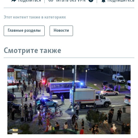
Поделиться
Читать без VPN
Подпишитесь
Этот контент также в категориях
Главные разделы
Новости
Смотрите также