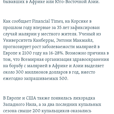
бывавших в Африке или Юго-Восточной Азии.
РАСПИСАНИЕ ВЕЩАНИЯ
ПОДПИШИТЕСЬ НА РАССЫЛКУ
Как сообщает Financial Times, на Корсике в
прошлом году впервые за 35 лет зафиксирован
СОЦИАЛЬНЫЕ СЕТИ
случай малярии у местного жителя. Ученый из
Университета Канберры, Энтони Макмайл,
прогнозирует рост заболеваемости малярией в
Европе к 2100 году на 16-28%. Возможно причина в
том, что Всемирная организация здравоохранения
Все сайты РСЕ/РС
на борьбу с малярией в Африке и Азии выделяет
около 300 миллионов долларов в год, вместо
ежегодно запрашиваемых 500.
В Европе и США также появилась лихорадка
Западного Нила, а за два последних купальных
сезона свыше 200 купальщиков оказались