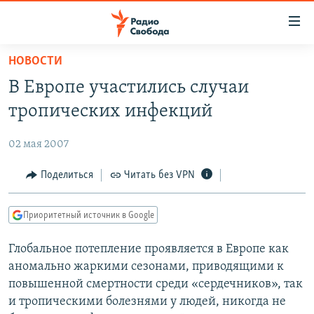
Ссылки
для
упрощенного
НОВОСТИ
ПРОГРАММЫ
доступа
В Европе участились случаи
ПОДКАСТЫ
Вернуться
тропических инфекций
к
АВТОРСКИЕ ПРОЕКТЫ
основному
02 мая 2007
ЦИТАТЫ СВОБОДЫ
содержанию
Вернутся
МНЕНИЯ
Поделиться
Читать без VPN
к
КУЛЬТУРА
главной
Приоритетный источник в Google
навигации
IDEL.РЕАЛИИ
Вернутся
Глобальное потепление проявляется в Европе как
КАВКАЗ.РЕАЛИИ
к
аномально жаркими сезонами, приводящими к
СЕВЕР.РЕАЛИИ
поиску
повышенной смертности среди «сердечников», так
и тропическими болезнями у людей, никогда не
СИБИРЬ.РЕАЛИИ