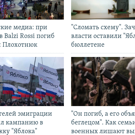
ские медиа: при
"Сломать схему". За
в Balzi Rossi погиб
власти оставили "Ябл
л Плохотнюк
бюллетене
ятелей эмиграции
"Он погиб, а его объ
ил кампанию в
беглецом". Как семь
жку "Яблока"
военных лишают вы