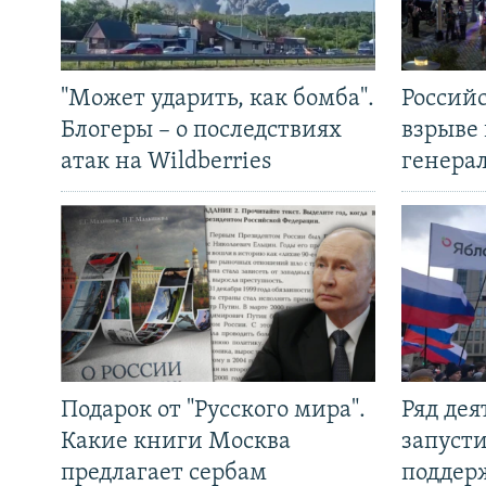
"Может ударить, как бомба".
Россий
Блогеры – о последствиях
взрыве 
атак на Wildberries
генера
Подарок от "Русского мира".
Ряд де
Какие книги Москва
запуст
предлагает сербам
поддер