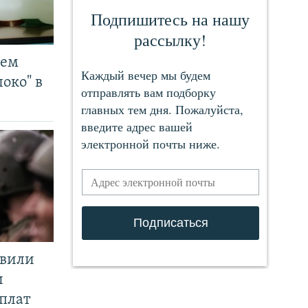
чем
око" в
явили
и
плат