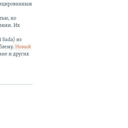
фицированным
тью, но
лями. Их
 Sada) из
облему.
Новый
ане и других