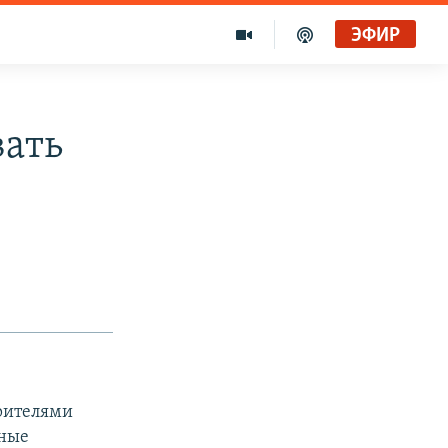
ЭФИР
вать
орителями
сные