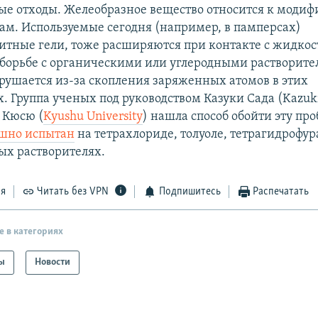
е отходы. Желеобразное вещество относится к моди
ам. Используемые сегодня (например, в памперсах)
итные гели, тоже расширяются при контакте с жидкос
 борьбе с органическими или углеродными растворите
зрушается из-за скопления заряженных атомов в этих
. Группа ученых под руководством Казуки Сада (Kazuki
 Кюсю (
Kyushu University
) нашла способ обойти эту пр
ешно испытан
на тетрахлориде, толуоле, тетрагидрофур
х растворителях.
ся
Читать без VPN
Подпишитесь
Распечатать
е в категориях
ы
Новости