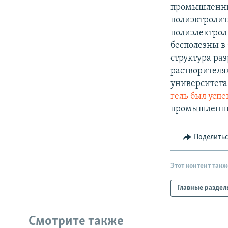
РАСПИСАНИЕ ВЕЩАНИЯ
промышленны
ПОДПИШИТЕСЬ НА РАССЫЛКУ
полиэктролит
полиэлектрол
бесполезны в
структура ра
растворителях
университета
гель был усп
промышленны
Поделить
Этот контент такж
Главные раздел
Смотрите также