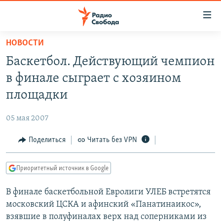
Ссылки
для
упрощенного
НОВОСТИ
ПРОГРАММЫ
доступа
Баскетбол. Действующий чемпион
ПОДКАСТЫ
Вернуться
в финале сыграет с хозяином
к
АВТОРСКИЕ ПРОЕКТЫ
площадки
основному
ЦИТАТЫ СВОБОДЫ
содержанию
05 мая 2007
Вернутся
МНЕНИЯ
к
Поделиться
Читать без VPN
КУЛЬТУРА
главной
навигации
IDEL.РЕАЛИИ
Приоритетный источник в Google
Вернутся
КАВКАЗ.РЕАЛИИ
к
В финале баскетбольной Евролиги УЛЕБ встретятся
СЕВЕР.РЕАЛИИ
поиску
московский ЦСКА и афинский «Панатинаикос»,
СИБИРЬ.РЕАЛИИ
взявшие в полуфиналах верх над соперниками из