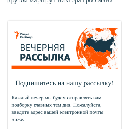
Крутой маршрут Виктора Гроссмана