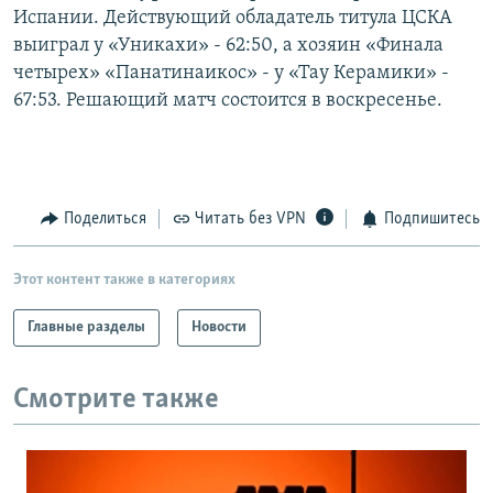
Испании. Действующий обладатель титула ЦСКА
РАСПИСАНИЕ ВЕЩАНИЯ
выиграл у «Уникахи» - 62:50, а хозяин «Финала
ПОДПИШИТЕСЬ НА РАССЫЛКУ
четырех» «Панатинаикос» - у «Тау Керамики» -
67:53. Решающий матч состоится в воскресенье.
СОЦИАЛЬНЫЕ СЕТИ
Поделиться
Читать без VPN
Подпишитесь
Все сайты РСЕ/РС
Этот контент также в категориях
Главные разделы
Новости
Смотрите также