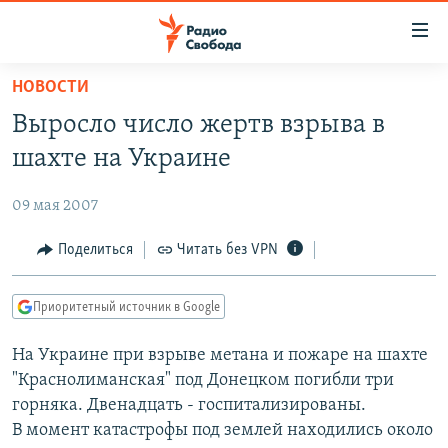
Ссылки
для
упрощенного
НОВОСТИ
ПРОГРАММЫ
доступа
Выросло число жертв взрыва в
ПОДКАСТЫ
Вернуться
шахте на Украине
к
АВТОРСКИЕ ПРОЕКТЫ
основному
09 мая 2007
ЦИТАТЫ СВОБОДЫ
содержанию
Вернутся
МНЕНИЯ
Поделиться
Читать без VPN
к
КУЛЬТУРА
главной
Приоритетный источник в Google
навигации
IDEL.РЕАЛИИ
Вернутся
На Украине при взрыве метана и пожаре на шахте
КАВКАЗ.РЕАЛИИ
к
"Краснолиманская" под Донецком погибли три
СЕВЕР.РЕАЛИИ
поиску
горняка. Двенадцать - госпитализированы.
В момент катастрофы под землей находились около
СИБИРЬ.РЕАЛИИ