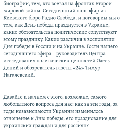
биографии, тем, кто воевал на фронтах Второй
РАСПИСАНИЕ ВЕЩАНИЯ
мировой войны. Сегодняшний наш эфир из
ПОДПИШИТЕСЬ НА РАССЫЛКУ
Киевского бюро Радио Свобода, и поговорим мы о
том, как День победы празднуется в Украине,
СОЦИАЛЬНЫЕ СЕТИ
какие обстоятельства политические сопутствуют
этому празднику. Какие различия в восприятии
Дня победы в России и на Украине. Гости нашего
сегодняшнего эфира – руководитель Центра
исследования политических ценностей Олесь
Доний и обозреватель газеты «24» Тимур
Все сайты РСЕ/РС
Нагалевский.
Давайте и начнем с этого, возможно, самого
любопытного вопроса для нас: как за эти годы, за
годы независимости Украины изменилось
отношение к Дню победы, его празднование для
украинских граждан и для россиян?