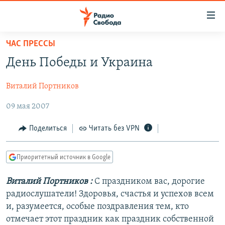
Ссылки
для
упрощенного
ЧАС ПРЕССЫ
ПРОГРАММЫ
доступа
День Победы и Украина
ПОДКАСТЫ
Вернуться
к
Виталий Портников
АВТОРСКИЕ ПРОЕКТЫ
основному
09 мая 2007
ЦИТАТЫ СВОБОДЫ
содержанию
Вернутся
МНЕНИЯ
Поделиться
Читать без VPN
к
КУЛЬТУРА
главной
Приоритетный источник в Google
навигации
IDEL.РЕАЛИИ
Вернутся
КАВКАЗ.РЕАЛИИ
Виталий Портников
:
С праздником вас, дорогие
к
радиослушатели! Здоровья, счастья и успехов всем
СЕВЕР.РЕАЛИИ
поиску
и, разумеется, особые поздравления тем, кто
СИБИРЬ.РЕАЛИИ
отмечает этот праздник как праздник собственной