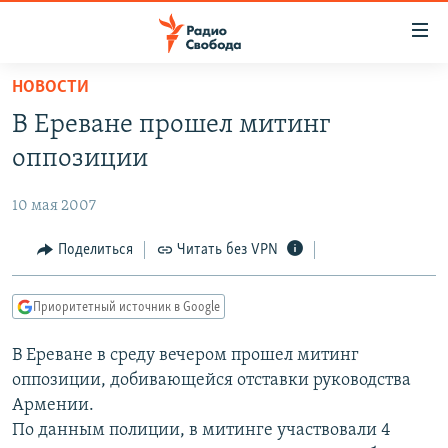
Ссылки
для
упрощенного
НОВОСТИ
ПРОГРАММЫ
доступа
В Ереване прошел митинг
ПОДКАСТЫ
Вернуться
оппозиции
к
АВТОРСКИЕ ПРОЕКТЫ
основному
10 мая 2007
ЦИТАТЫ СВОБОДЫ
содержанию
Вернутся
МНЕНИЯ
Поделиться
Читать без VPN
к
КУЛЬТУРА
главной
Приоритетный источник в Google
навигации
IDEL.РЕАЛИИ
Вернутся
В Ереване в среду вечером прошел митинг
КАВКАЗ.РЕАЛИИ
к
оппозиции, добивающейся отставки руководства
СЕВЕР.РЕАЛИИ
поиску
Армении.
По данным полиции, в митинге участвовали 4
СИБИРЬ.РЕАЛИИ