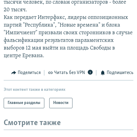
тысячи человек, по словам организаторов - более
РАСПИСАНИЕ ВЕЩАНИЯ
20 тысяч.
ПОДПИШИТЕСЬ НА РАССЫЛКУ
Как передает Интерфакс, лидеры оппозиционных
партий "Республика", "Новые времена" и блока
"Импичмент" призвали своих сторонников в случае
СОЦИАЛЬНЫЕ СЕТИ
фальсификации результатов парламентских
выборов 12 мая выйти на площадь Свободы в
центре Еревана.
Поделиться
Читать без VPN
Подпишитесь
Все сайты РСЕ/РС
Этот контент также в категориях
Главные разделы
Новости
Смотрите также