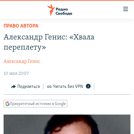
Ссылки
для
упрощенного
ПРАВО АВТОРА
ПРОГРАММЫ
доступа
Александр Генис: «Хвала
ПОДКАСТЫ
Вернуться
переплету»
к
АВТОРСКИЕ ПРОЕКТЫ
основному
Александр Генис
ЦИТАТЫ СВОБОДЫ
содержанию
Вернутся
10 мая 2007
МНЕНИЯ
к
КУЛЬТУРА
Поделиться
Читать без VPN
главной
навигации
IDEL.РЕАЛИИ
Вернутся
Приоритетный источник в Google
КАВКАЗ.РЕАЛИИ
к
СЕВЕР.РЕАЛИИ
поиску
СИБИРЬ.РЕАЛИИ