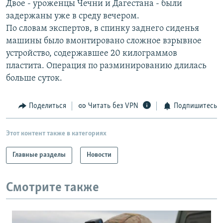
Двое - уроженцы Чечни и Дагестана - были
РАСПИСАНИЕ ВЕЩАНИЯ
задержаны уже в среду вечером.
ПОДПИШИТЕСЬ НА РАССЫЛКУ
По словам экспертов, в спинку заднего сиденья
машины было вмонтировано сложное взрывное
устройство, содержавшее 20 килограммов
СОЦИАЛЬНЫЕ СЕТИ
пластита. Операция по разминированию длилась
больше суток.
Поделиться
Читать без VPN
Подпишитесь
Все сайты РСЕ/РС
Этот контент также в категориях
Главные разделы
Новости
Смотрите также