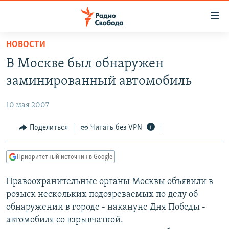
Ссылки
для
упрощенного
НОВОСТИ
ПРОГРАММЫ
доступа
В Москве был обнаружен
ПОДКАСТЫ
Вернуться
заминированный автомобиль
к
АВТОРСКИЕ ПРОЕКТЫ
основному
10 мая 2007
ЦИТАТЫ СВОБОДЫ
содержанию
Вернутся
МНЕНИЯ
Поделиться
Читать без VPN
к
КУЛЬТУРА
главной
Приоритетный источник в Google
навигации
IDEL.РЕАЛИИ
Вернутся
Правоохранительные органы Москвы объявили в
КАВКАЗ.РЕАЛИИ
к
розыск нескольких подозреваемых по делу об
СЕВЕР.РЕАЛИИ
поиску
обнаружении в городе - накануне Дня Победы -
автомобиля со взрывчаткой.
СИБИРЬ.РЕАЛИИ