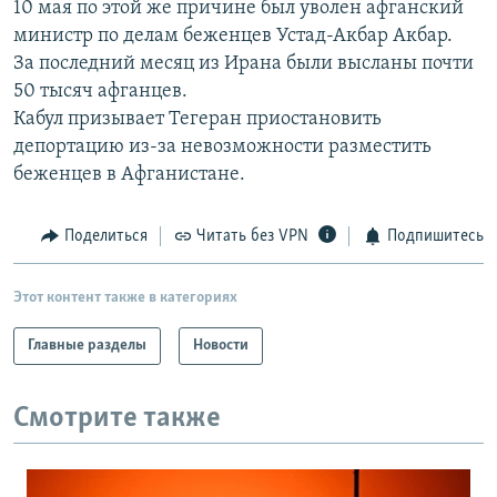
10 мая по этой же причине был уволен афганский
РАСПИСАНИЕ ВЕЩАНИЯ
министр по делам беженцев Устад-Акбар Акбар.
ПОДПИШИТЕСЬ НА РАССЫЛКУ
За последний месяц из Ирана были высланы почти
50 тысяч афганцев.
Кабул призывает Тегеран приостановить
СОЦИАЛЬНЫЕ СЕТИ
депортацию из-за невозможности разместить
беженцев в Афганистане.
Поделиться
Читать без VPN
Подпишитесь
Все сайты РСЕ/РС
Этот контент также в категориях
Главные разделы
Новости
Смотрите также