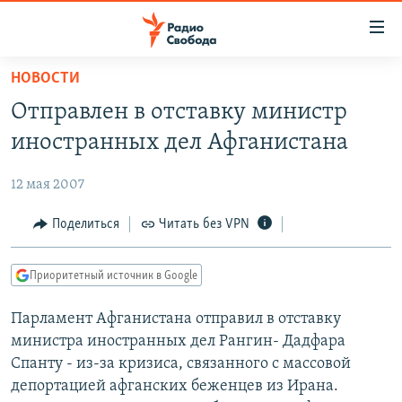
Ссылки
для
упрощенного
НОВОСТИ
ПРОГРАММЫ
доступа
Отправлен в отставку министр
ПОДКАСТЫ
Вернуться
иностранных дел Афганистана
к
АВТОРСКИЕ ПРОЕКТЫ
основному
12 мая 2007
ЦИТАТЫ СВОБОДЫ
содержанию
Вернутся
МНЕНИЯ
Поделиться
Читать без VPN
к
КУЛЬТУРА
главной
Приоритетный источник в Google
навигации
IDEL.РЕАЛИИ
Вернутся
Парламент Афганистана отправил в отставку
КАВКАЗ.РЕАЛИИ
к
министра иностранных дел Рангин- Дадфара
СЕВЕР.РЕАЛИИ
поиску
Спанту - из-за кризиса, связанного с массовой
депортацией афганских беженцев из Ирана.
СИБИРЬ.РЕАЛИИ