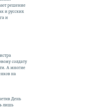
мают решение
ак и русских
га и
истра
овому солдату
сти. А многие
енков на
метив День
сь лишь