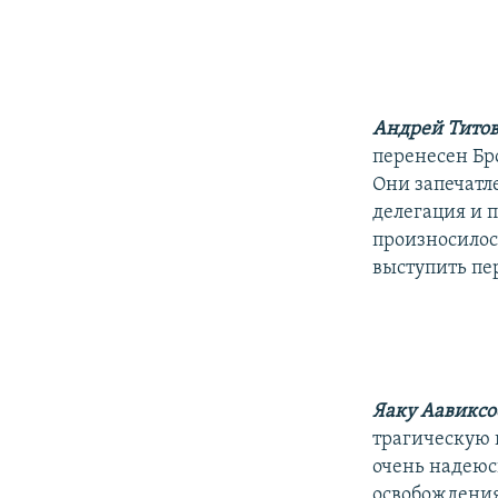
Андрей Тито
перенесен Бр
Они запечатл
делегация и 
произносилос
выступить пе
Яаку Аавиксо
трагическую и
очень надеюс
освобождения