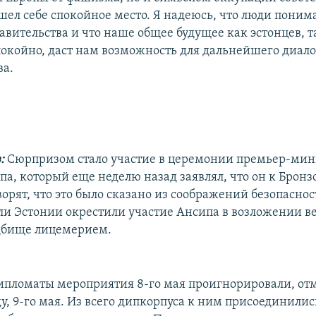
шел себе спокойное место. Я надеюсь, что люди пони
авительства и что наше общее будущее как эстонцев, т
спокойно, даст нам возможность для дальнейшего диало
ва.
в:
Сюрпризом стало участие в церемонии премьер-мин
па, который еще неделю назад заявлял, что он к Бронз
ворят, что это было сказано из соображений безопасно
ли Эстонии окрестили участие Ансипа в возложении в
дбище лицемерием.
ипломаты мероприятия 8-го мая проигнорировали, от
у, 9-го мая. Из всего дипкорпуса к ним присоединили