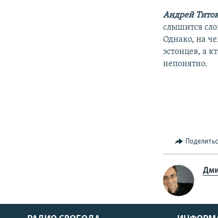
Андрей Тито
слышится сло
Однако, на че
эстонцев, а к
непонятно.
Поделить
Дми