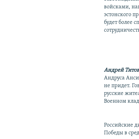
войсками, на
эстонского пр
будет более 
сотрудничест
Андрей Тито
Андруса Анси
не придет. Го
русские жите
Военном кла
Российские д
Победы в сред