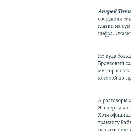
Андрей Тито
соорудили са
глазки на сум
цифра. Оказы
Но куда боль
Бронзовый со
месторасполо
которой по-п
А разговоры 
Эксперты и п
Хотя официал
транзиту Рай
назвать нельз