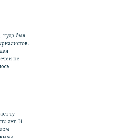
, куда был
урналистов.
нная
ечей не
лось
ает ту
то лет. И
олом
скими