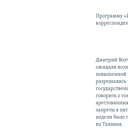
РАСПИСАНИЕ ВЕЩАНИЯ
ПОДПИШИТЕСЬ НА РАССЫЛКУ
Программу «И
корреспонден
Дмитрий Волч
ожидали возм
повышенной г
разрешались 
государствен
говорить о т
арестованных
запреты в пя
недели было 
из Таллина.