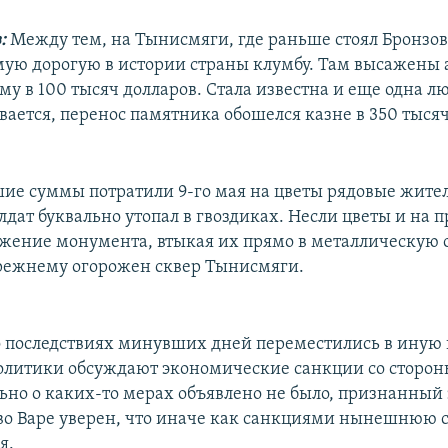
в:
Между тем, на Тынисмяги, где раньше стоял Бронзов
мую дорогую в истории страны клумбу. Там высажены
му в 100 тысяч долларов. Стала известна и еще одна 
вается, перенос памятника обошелся казне в 350 тысяч
шие суммы потратили 9-го мая на цветы рядовые жите
лдат буквально утопал в гвоздиках. Несли цветы и на 
жение монумента, втыкая их прямо в металлическую о
режнему огорожен сквер Тынисмяги.
о последствиях минувших дней переместились в иную 
олитики обсуждают экономические санкции со сторон
ьно о каких-то мерах объявлено не было, признанный 
во Варе уверен, что иначе как санкциями нынешнюю 
я.