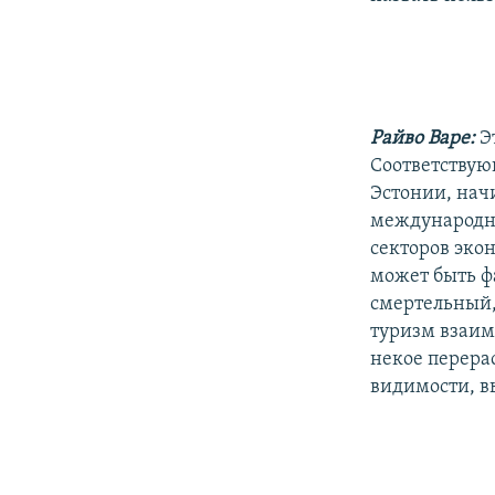
Райво Варе:
Э
Соответствую
Эстонии, нач
международно
секторов эко
может быть ф
смертельный,
туризм взаимн
некое перера
видимости, вы