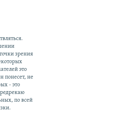
твляться.
ошении
 точки зрения
екоторых
ателей это
 понесет, не
ых - это
 предрекаю
ьных, по всей
изки.