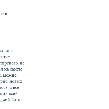
стие
аллина
ояние
пиртного, не
ки на сайты
и, можно
ирно, новых
ось, а все
ении всей
дрей Титов