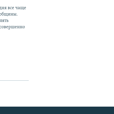
одня все чаще
 общины.
влять
а совершенно