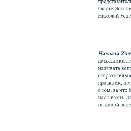
представител
власти Эстон
Николай Успе
Николай Усп
памятники ге
называть вещ
отвратительно
праздник, пр
о том, за что
нас с вами. Д
на какой осн