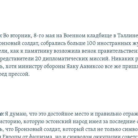
в:
Во вторник, 8-го мая на Военном кладбище в Таллине
онзовый солдат, собрались больше 100 иностранных ж
ели, как к памятнику возложила венок правительстве
представители 20 дипломатических миссий. Никаких р
ь, хотя министру обороны Яаку Аавиксоо все же приш
ред прессой.
о:
Я думаю, что это достойное место и правильно отраж
сторию, которую эстонский народ имел за последние с
ь, что Бронзовый солдат, который стал не только симв
 Европы от фашизма, но и символом оккупации совет