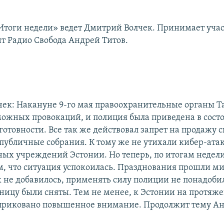
тоги недели» ведет Дмитрий Волчек. Принимает уча
т Радио Свобода Андрей Титов.
ек: Накануне 9-го мая правоохранительные органы Т
ожных провокаций, и полиция была приведена в сост
отовности. Все так же действовал запрет на продажу с
публичные собрания. К тому же не утихали кибер-ата
ных учреждений Эстонии. Но теперь, по итогам недел
ом, что ситуация успокоилась. Празднования прошли м
 не добавилось, применять силу полиции не понадобил
тницу были сняты. Тем не менее, к Эстонии на протяж
приковано повышенное внимание. Продолжит тему Ан