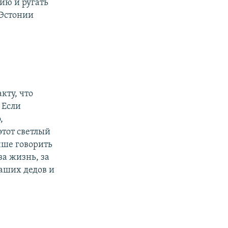
ию и ругать
 Эстонии
кту, что
 Если
,
этот светлый
чше говорить
за жизнь, за
наших дедов и