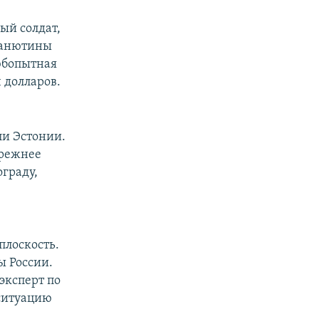
ый солдат,
 анютины
любопытная
 долларов.
ли Эстонии.
прежнее
граду,
плоскость.
ы России.
эксперт по
ситуацию