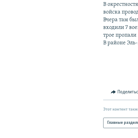
РАСПИСАНИЕ ВЕЩАНИЯ
В окрестност
ПОДПИШИТЕСЬ НА РАССЫЛКУ
войска прово
Вчера там бы
входили 7 во
трое пропали 
В районе Эль
Поделить
Этот контент такж
Главные раздел