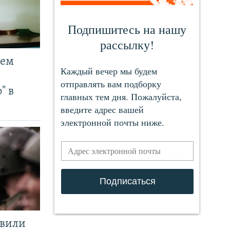
чем
" в
явили