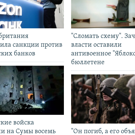
британия
"Сломать схему". За
ила санкции против
власти оставили
ских банков
антивоенное "Яблоко
бюллетене
ские войска
ли на Сумы восемь
"Он погиб, а его объ