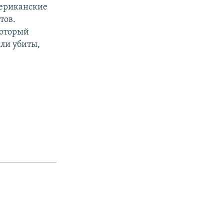
мериканские
тов.
который
ли убиты,