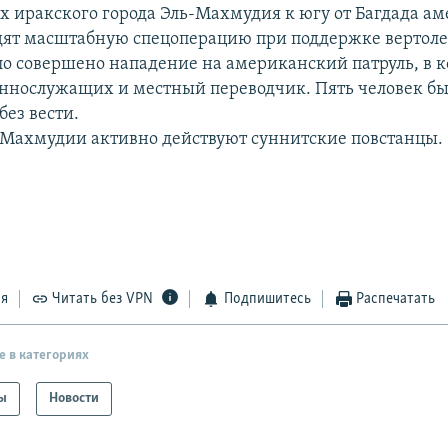
ях иракского города Эль-Махмудия к югу от Багдада а
дят масштабную спецоперацию при поддержке вертоле
ло совершено нападение на американский патруль, в 
еннослужащих и местный переводчик. Пять человек бы
без вести.
-Махмудии активно действуют суннитские повстанцы.
ся
Читать без VPN
Подпишитесь
Распечатать
е в категориях
ы
Новости