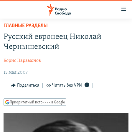
Ссылки
для
упрощенного
ГЛАВНЫЕ РАЗДЕЛЫ
ПРОГРАММЫ
доступа
Русский европеец Николай
ПОДКАСТЫ
Вернуться
Чернышевский
к
АВТОРСКИЕ ПРОЕКТЫ
основному
Борис Парамонов
ЦИТАТЫ СВОБОДЫ
содержанию
Вернутся
13 мая 2007
МНЕНИЯ
к
КУЛЬТУРА
Поделиться
Читать без VPN
главной
навигации
IDEL.РЕАЛИИ
Вернутся
Приоритетный источник в Google
КАВКАЗ.РЕАЛИИ
к
СЕВЕР.РЕАЛИИ
поиску
СИБИРЬ.РЕАЛИИ