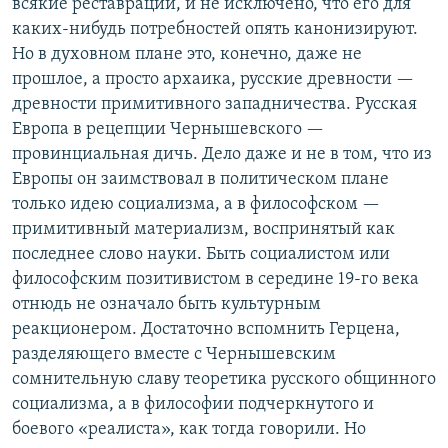
всякие реставрации, и не исключено, что его для
каких-нибудь потребностей опять канонизируют.
Но в духовном плане это, конечно, даже не
прошлое, а просто архаика, русские древности —
древности примитивного западничества. Русская
Европа в рецепции Чернышевского —
провинциальная дичь. Дело даже и не в том, что из
Европы он заимствовал в политическом плане
только идею социализма, а в философском —
примитивный материализм, воспринятый как
последнее слово науки. Быть социалистом или
философским позитивистом в середине 19-го века
отнюдь не означало быть культурным
реакционером. Достаточно вспомнить Герцена,
разделяющего вместе с Чернышевским
сомнительную славу теоретика русского общинного
социализма, а в философии подчеркнутого и
боевого «реалиста», как тогда говорили. Но