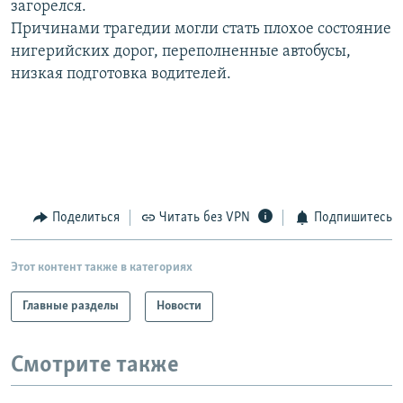
загорелся.
РАСПИСАНИЕ ВЕЩАНИЯ
Причинами трагедии могли стать плохое состояние
ПОДПИШИТЕСЬ НА РАССЫЛКУ
нигерийских дорог, переполненные автобусы,
низкая подготовка водителей.
СОЦИАЛЬНЫЕ СЕТИ
Поделиться
Читать без VPN
Подпишитесь
Все сайты РСЕ/РС
Этот контент также в категориях
Главные разделы
Новости
Смотрите также