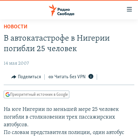
Ссылки
для
упрощенного
НОВОСТИ
ПРОГРАММЫ
доступа
В автокатастрофе в Нигерии
ПОДКАСТЫ
Вернуться
погибли 25 человек
к
АВТОРСКИЕ ПРОЕКТЫ
основному
14 мая 2007
ЦИТАТЫ СВОБОДЫ
содержанию
Вернутся
МНЕНИЯ
Поделиться
Читать без VPN
к
КУЛЬТУРА
главной
Приоритетный источник в Google
навигации
IDEL.РЕАЛИИ
Вернутся
На юге Нигерии по меньшей мере 25 человек
КАВКАЗ.РЕАЛИИ
к
погибли в столкновении трех пассажирских
СЕВЕР.РЕАЛИИ
поиску
автобусов.
По словам представителя полиции, один автобус
СИБИРЬ.РЕАЛИИ