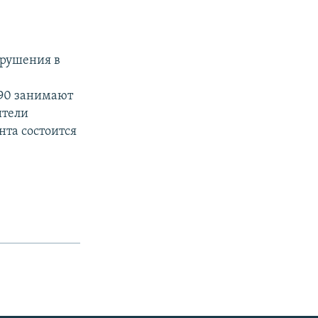
арушения в
 90 занимают
ители
та состоится