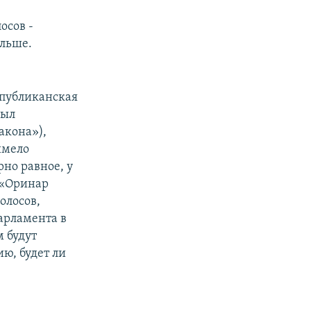
осов -
ольше.
спубликанская
был
акона»),
имело
но равное, у
 «Оринар
олосов,
арламента в
м будут
ию, будет ли