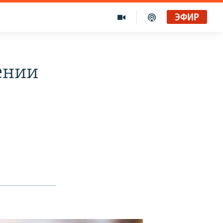
ЭФИР
ении