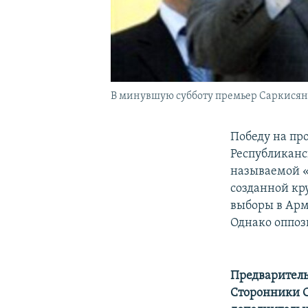
В минувшую субботу премьер Саркисян 
Победу на пр
Республиканс
называемой 
созданной к
выборы в Ар
Однако оппоз
Предваритель
Сторонники С