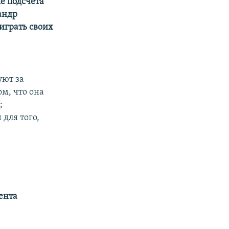
е подсчета
андр
играть своих
уют за
м, что она
;
для того,
ента