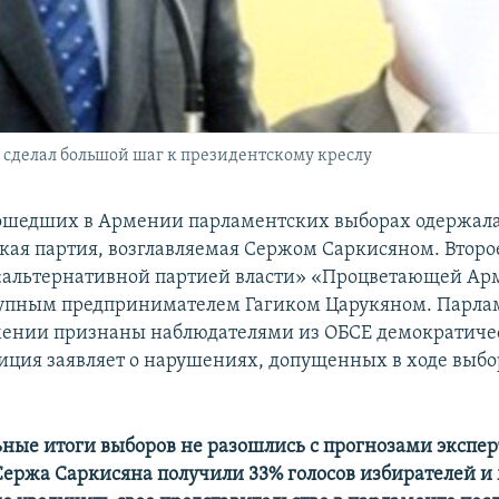
сделал большой шаг к президентскому креслу
ошедших в Армении парламентских выборах одержал
кая партия, возглавляемая Сержом Саркисяном. Второе
«альтернативной партией власти» «Процветающей Ар
рупным предпринимателем Гагиком Царукяном. Парла
мении признаны наблюдателями из ОБСЕ демократиче
иция заявляет о нарушениях, допущенных в ходе выбо
ные итоги выборов не разошлись с прогнозами экспер
ержа Саркисяна получили 33% голосов избирателей и 