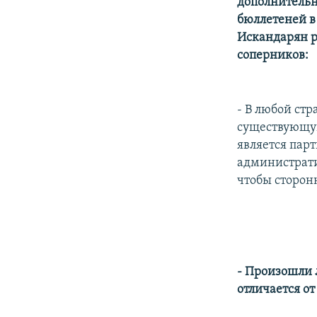
дополнительн
бюллетеней в
Искандарян р
соперников:
- В любой стр
существующую 
является пар
администрати
чтобы сторонн
- Произошли 
отличается о