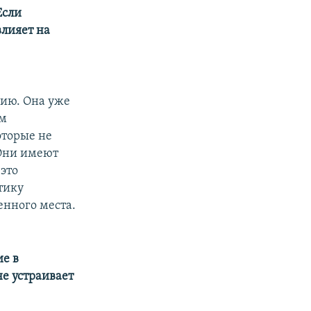
Если
влияет на
цию. Она уже
ем
оторые не
 Они имеют
 это
итику
енного места.
ие в
не устраивает