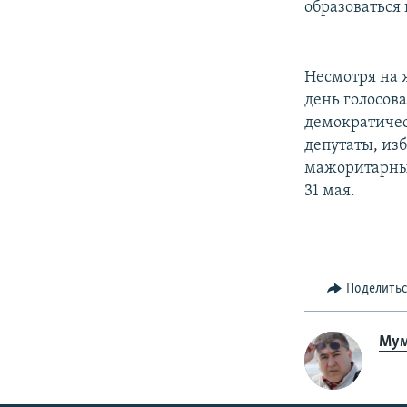
образоваться
Несмотря на 
день голосов
демократичес
депутаты, из
мажоритарных
31 мая.
Поделить
Мум