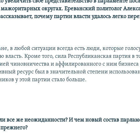
о увеличить свое представительство в парламенте посл
 мажоритарных округах. Ереванский политолог Алекс
ассказывает, почему партии власти удалось легко пере
ане, в любой ситуации всегда есть люди, которые голос
власть. Кроме того, сила Республиканская партия в то
тией чиновничества и аффилированного с ним бизнеса 
вный ресурс был в значительной степени использован 
иков у этой партии стало больше.
ли все же неожиданности? И чем новый состав парлам
т прежнего?