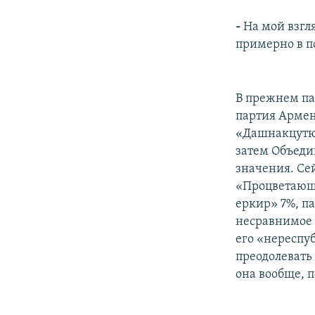
-
На мой взгл
примерно в по
В прежнем па
партия Армен
«Дашнакцутюн
затем Объеди
значения. Се
«Процветающ
еркир» 7%, п
несравнимое 
его «нереспуб
преодолевать 
она вообще, 