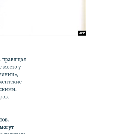
а правящая
 место у
мении»,
ментские
скими.
ров.
тов.
могут