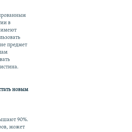
зированным
тии в
е имеют
льзовать
 не предмет
пам
вать
 истина.
стать новым
вышают 90%.
ров, может