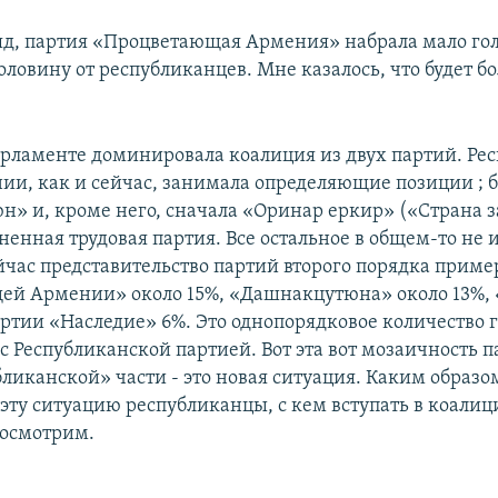
яд, партия «Процветающая Армения» набрала мало гол
ловину от республиканцев. Мне казалось, что будет б
рламенте доминировала коалиция из двух партий. Ре
ии, как и сейчас, занимала определяющие позиции ; 
» и, кроме него, сначала «Оринар еркир» («Страна з
ненная трудовая партия. Все остальное в общем-то не 
йчас представительство партий второго порядка пример
ей Армении» около 15%, «Дашнакцутюна» около 13%,
артии «Наследие» 6%. Это однопорядковое количество г
с Республиканской партией. Вот эта вот мозаичность п
ликанской» части - это новая ситуация. Каким образо
эту ситуацию республиканцы, с кем вступать в коалиц
посмотрим.