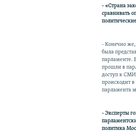
- «Страна за
сравнивать о
политические
- Конечно же
была представ
парламенте. 
прошли в пар
доступ к СМИ,
происходит в 
парламента м
- Эксперты го
парламентских
политика Мос