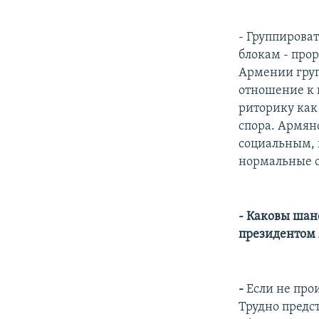
- Группирова
блокам - про
Армении груп
отношение к 
риторику как
спора. Армян
социальным, 
нормальные от
- Каковы шан
президентом
-
Если не про
Трудно предс