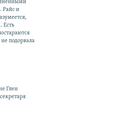
единенными
. Райс и
разумеется,
. Есть
постараются
 не подорвала
не Глен
 секретаря