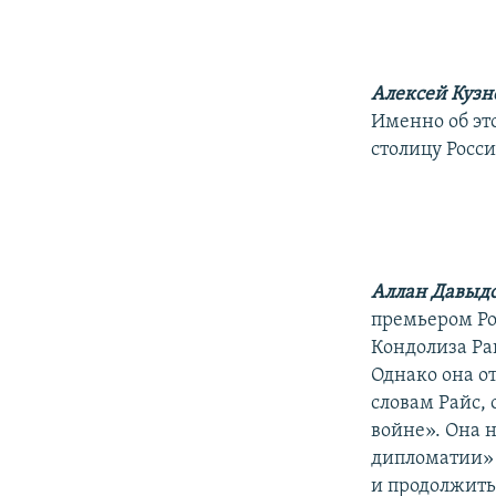
РАСПИСАНИЕ ВЕЩАНИЯ
ПОДПИШИТЕСЬ НА РАССЫЛКУ
Алексей Кузн
Именно об это
столицу Росс
Аллан Давыд
премьером Ро
Кондолиза Ра
Однако она о
словам Райс,
войне». Она 
дипломатии» 
и продолжить