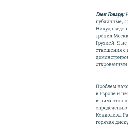
Глен Говард:
Р
публичные, за
Никуда ведь 
трения Москв
Грузией. Я н
отношения с 
демонстриров
откровенный 
Проблем нако
в Европе и н
взаимоотноше
определению 
Кондолизы Рай
горячая диску