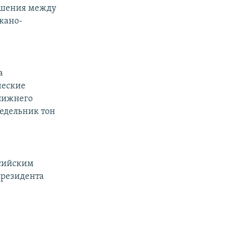
ношения между
кано-
а
ческие
ближнего
едельник тон
ссийским
президента