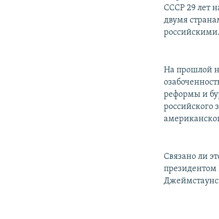
СССР 29 лет н
двумя страна
российскими
На прошлой н
озабоченност
реформы и бу
российского 
американског
Связано ли э
президентом 
Джеймстаунск