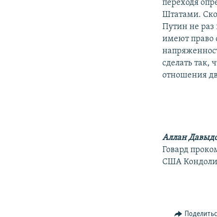
переходя опр
Штатами. Скор
Путин не раз 
имеют право с
напряженност
сделать так, 
отношения дв
Аллан Давыд
Говард проко
США Кондолиз
Поделить