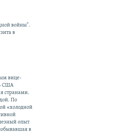
дной войны".
изита в
вым вице-
ь США
я странами.
дой. По
кой «холодной
сивной
олезный опыт
побывавшая в