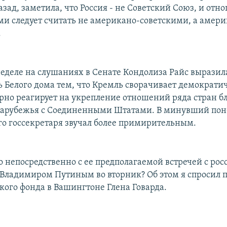
азад, заметила, что Россия - не Советский Союз, и от
ми следует считать не американо-советскими, а амери
.
еделе на слушаниях в Сенате Кондолиза Райс выразил
ь Белого дома тем, что Кремль сворачивает демократи
рно реагирует на укрепление отношений ряда стран 
зарубежья с Соединенными Штатами. В минувший пон
о госсекретаря звучал более примирительным.
то непосредственно с ее предполагаемой встречей с ро
Владимиром Путиным во вторник? Об этом я спросил 
ого фонда в Вашингтоне Глена Говарда.