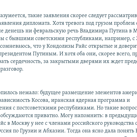
азумеется, такие заявления скорее следует рассматрив
явления дипломата. Хотя тревога под грузом проблем 
не денешь ни февральскую речь Владимира Путина в 
ы с бывшими советскими республиками, например, с 
е сомневаюсь, что у Кондолизы Райс открытые и довер
президентом Путиным. И хотя оба они, скорее всего, 
ать сердечность, за закрытыми дверями их ждет пред
разговор.
пилось немало: будущее размещение элементов амер
езависимость Косова, иранская ядерная программа и
ния с постсоветскими республиками. Но такие вопрос
обсуждаются приватно. Могу напомнить: в предыдущ
с в Москву у нее с членами российского руководства 
ссия по Грузии и Абхазии. Тогда она ясно дала понять 