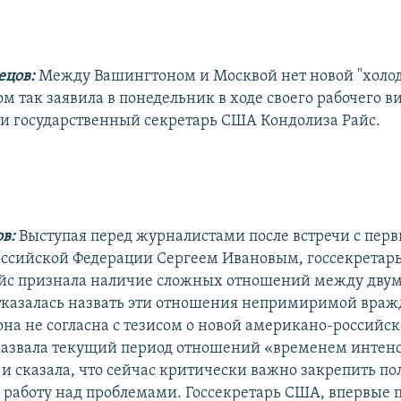
ецов:
Между Вашингтоном и Москвой нет новой "холо
м так заявила в понедельник в ходе своего рабочего в
ии государственный секретарь США Кондолиза Райс.
ов:
Выступая перед журналистами после встречи с пер
ссийской Федерации Сергеем Ивановым, госсекретар
йс признала наличие сложных отношений между двум
тказалась назвать эти отношения непримиримой враж
 она не согласна с тезисом о новой американо-российс
назвала текущий период отношений «временем интен
и сказала, что сейчас критически важно закрепить п
 работу над проблемами. Госсекретарь США, впервые 