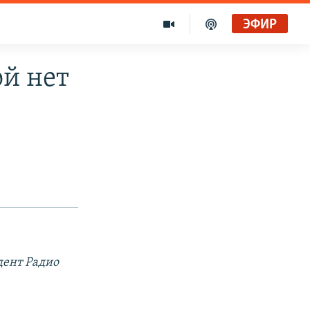
ЭФИР
й нет
дент Радио