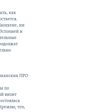
ать, как
остается.
Мюнхене, ни
Эстонией и
ительные
продолжат
ельно
иканских ПРО
ы по
ий визит
состоялась
Кремлю, что,