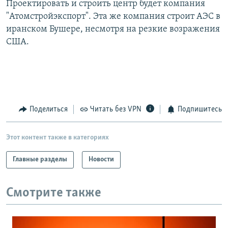
Проектировать и строить центр будет компания
РАСПИСАНИЕ ВЕЩАНИЯ
"Атомстройэкспорт". Эта же компания строит АЭС в
ПОДПИШИТЕСЬ НА РАССЫЛКУ
иранском Бушере, несмотря на резкие возражения
США.
СОЦИАЛЬНЫЕ СЕТИ
Поделиться
Читать без VPN
Подпишитесь
Все сайты РСЕ/РС
Этот контент также в категориях
Главные разделы
Новости
Смотрите также