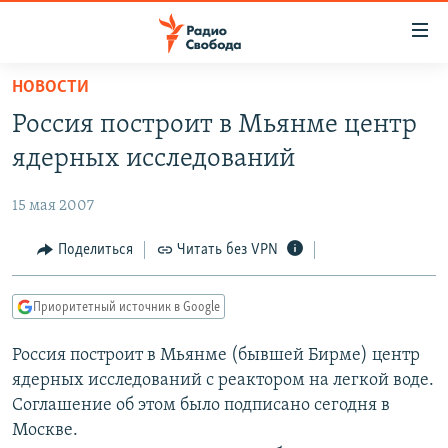
Ссылки
для
упрощенного
НОВОСТИ
ПРОГРАММЫ
доступа
Россия построит в Мьянме центр
ПОДКАСТЫ
Вернуться
ядерных исследований
к
АВТОРСКИЕ ПРОЕКТЫ
основному
15 мая 2007
ЦИТАТЫ СВОБОДЫ
содержанию
Вернутся
МНЕНИЯ
Поделиться
Читать без VPN
к
КУЛЬТУРА
главной
Приоритетный источник в Google
навигации
IDEL.РЕАЛИИ
Вернутся
Россия построит в Мьянме (бывшей Бирме) центр
КАВКАЗ.РЕАЛИИ
к
ядерных исследований с реактором на легкой воде.
СЕВЕР.РЕАЛИИ
поиску
Соглашение об этом было подписано сегодня в
Москве.
СИБИРЬ.РЕАЛИИ