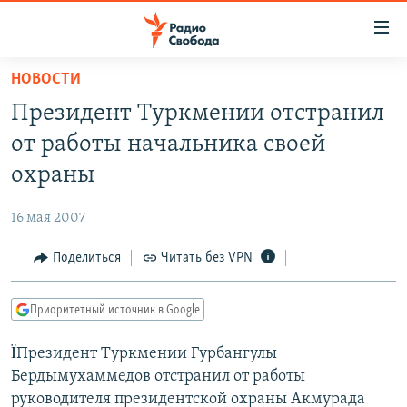
Ссылки
для
упрощенного
НОВОСТИ
ПРОГРАММЫ
доступа
Президент Туркмении отстранил
ПОДКАСТЫ
Вернуться
от работы начальника своей
к
АВТОРСКИЕ ПРОЕКТЫ
охраны
основному
ЦИТАТЫ СВОБОДЫ
содержанию
16 мая 2007
Вернутся
МНЕНИЯ
к
Поделиться
Читать без VPN
КУЛЬТУРА
главной
навигации
IDEL.РЕАЛИИ
Приоритетный источник в Google
Вернутся
КАВКАЗ.РЕАЛИИ
к
ÏПрезидент Туркмении Гурбангулы
СЕВЕР.РЕАЛИИ
поиску
Бердымухаммедов отстранил от работы
СИБИРЬ.РЕАЛИИ
руководителя президентской охраны Акмурада