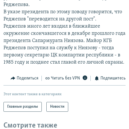
Реджепова.
РАСПИСАНИЕ ВЕЩАНИЯ
В указе президента по этому поводу говорится, что
ПОДПИШИТЕСЬ НА РАССЫЛКУ
Реджепов "переводится на другой пост".
Реджепов много лет входил в ближайшее
СОЦИАЛЬНЫЕ СЕТИ
окружение скончавшегося в декабре прошлого года
президента Сапармурата Ниязова. Майор КГБ
Реджепов поступил на службу к Ниязову - тогда
первому секретарю ЦК компартии республики - в
1985 году и позднее стал главой его личной охраны.
Все сайты РСЕ/РС
Поделиться
Читать без VPN
Подпишитесь
Этот контент также в категориях
Главные разделы
Новости
Смотрите также