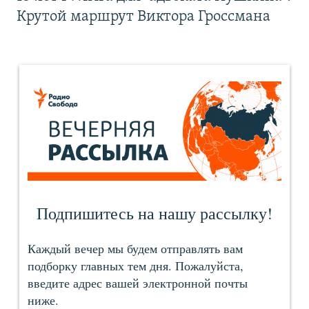
Крутой маршрут Виктора Гроссмана