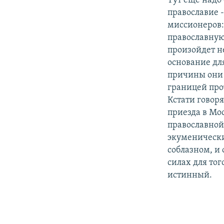
Тут еще надо
православие -
миссионеров:
православную
произойдет не
основание для
причины они 
границей про
Кстати говоря
приезда в Мос
православной
экуменически
соблазном, и 
силах для тог
истинный.