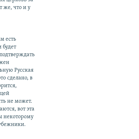
 же, что и у
м есть
и будет
 подтверждать
лжен
льную Русская
то сделано, в
орится,
ицей
ть не может.
аются, вот эта
ты некоторому
рубежники.