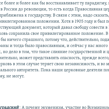
се более и более как бы восстанавливает ту парадигму,
в России до революции, то есть когда Православная ц
приближена к государству. В связи с этим, надо сказать
ривилегированном положении. Хотя в 1905 году и был 
тствующий документ, который давал свободу совести в 
ковь сохранила свое привилегированное положение. В
о бы ничего страшного, потому что, действительно, по
раны и тогда было православным, и сейчас у нас много
 но дело в том, что такое слияние государственной и
вительно, может представлять опасность, прежде всего
рковь в этом случае теряет свою независимость, и во 
ального авторитета. Пока наши церковные деятели по
у, не могут.
градский
: А почему экуменизм, участие во Всемирном