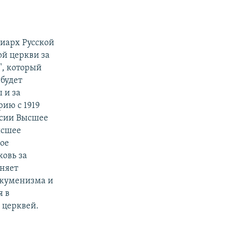
риарх Русской
ой церкви за
", который
будет
 и за
рию с 1919
ссии Высшее
ысшее
ное
ковь за
аняет
экуменизма и
я в
 церквей.