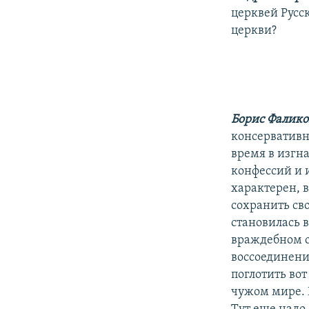
церквей Русс
церкви?
Борис Фалик
консервативн
время в изгн
конфессий и 
характерен, в
сохранить сво
становилась в
враждебном о
воссоединени
поглотить во
чужом мире. 