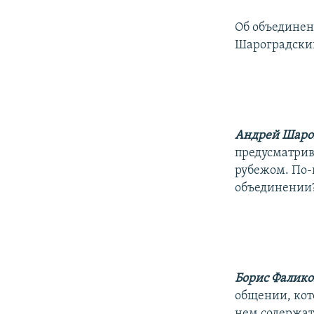
Об объединен
Шароградский
Андрей Шаро
предусматрив
рубежом. По-в
объединении
Борис Фалик
общении, кото
нем содержат