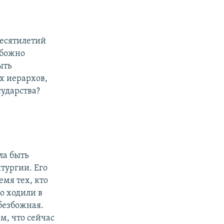
десятилетий
збожно
ыть
х иерархов,
сударства?
ала быть
тургии. Его
емя тех, кто
о ходили в
 безбожная.
ом, что сейчас