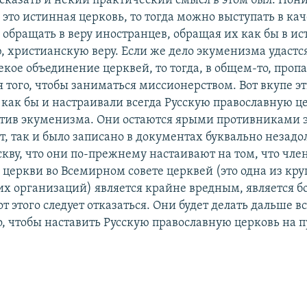
 сказать и некий практический смысл в этом был. Пони
 это истинная церковь, то тогда можно выступать в кач
 обращать в веру иностранцев, обращая их как бы в и
, христианскую веру. Если же дело экуменизма удастся
кое объединение церквей, то тогда, в общем-то, пропа
 того, чтобы заниматься миссионерством. Вот вкупе эт
как бы и настраивали всегда Русскую православную це
тив экуменизма. Они остаются ярыми противниками 
т, так и было записано в документах буквально незадо
кву, что они по-прежнему настаивают на том, что чле
 церкви во Всемирном совете церквей (это одна из к
х организаций) является крайне вредным, является 
от этого следует отказаться. Они будет делать дальше вс
о, чтобы наставить Русскую православную церковь на п