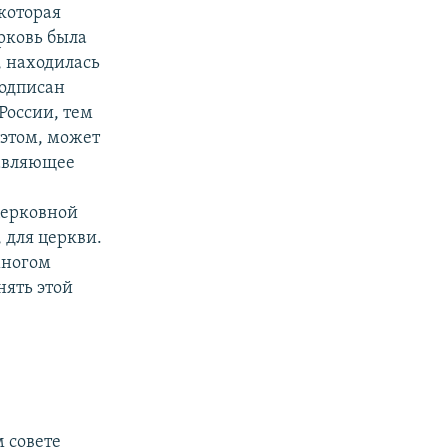
 которая
ерковь была
, находилась
подписан
России, тем
 этом, может
давляющее
 церковной
, для церкви.
многом
нять этой
 совете