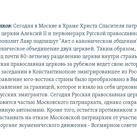
нков:
Сегодня в Москве в Храме Христа Спасителя пат
 церкви Алексий II и первоиерарх Русской православн
ополит Лавр подпишут "Акт о каноническом общении
оническое объединение двух церквей. Таким образом, 
ц почти 80-летнему разделению церкви внутри страны
кая православная церковь за рубежом ведет свою исто
на заседании в Константинополе эмигрировавшее из Ро
равление юго-востока страны было преобразовано в В
авление за границей, которое и взяло на себя церков
усских эмигрантов. Сегодня Русская православная цер
овится частью Московского патриархата, однако сохр
вную автономию. Кроме того, остается противником 
астаивать на отказе Московской патриархии от участи
органе экуменического движения - Всемирном совете