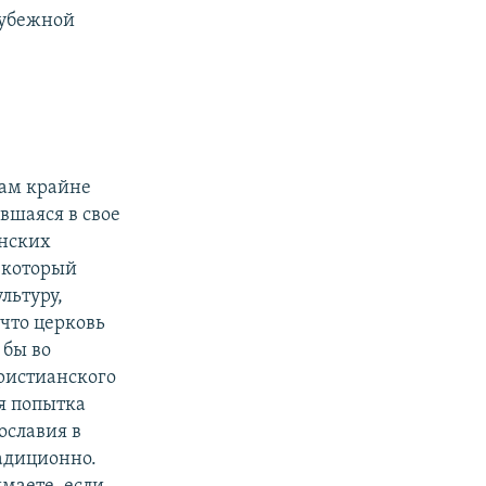
рубежной
дам крайне
вшаяся в свое
анских
 который
льтуру,
 что церковь
 бы во
ристианского
я попытка
ославия в
адиционно.