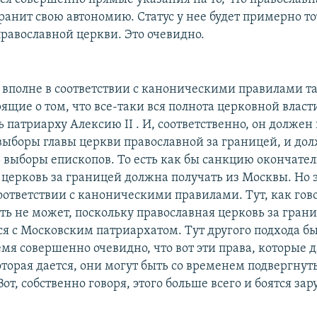
анит свою автономию. Статус у нее будет примерно тот
равославной церкви. Это очевидно.
я вполне в соответствии с каноническими правилами та
ящие о том, что все-таки вся полнота церковной власт
 патриарху Алексию II . И, соответственно, он должен
выборы главы церкви православной за границей, и до
 выборы епископов. То есть как бы санкцию окончате
церковь за границей должна получать из Москвы. Но э
оответствии с каноническими правилами. Тут, как гов
ть не может, поскольку православная церковь за гран
ся с Московским патриархатом. Тут другого подхода бы
емя совершенно очевидно, что вот эти права, которые д
оторая дается, они могут быть со временем подвергну
т, собственно говоря, этого больше всего и боятся за