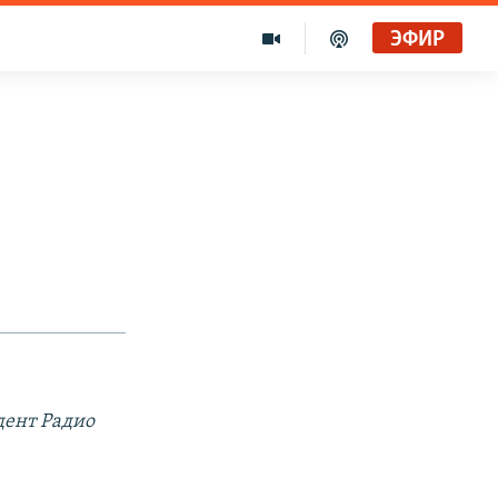
ЭФИР
дент Радио