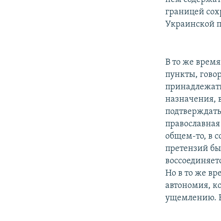
границей сохр
Украинской п
В то же врем
пункты, говор
принадлежать
назначения, 
подтверждать
православная 
общем-то, в с
претензий бы
воссоединяет
Но в то же вр
автономия, к
ущемлению. Во