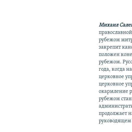
РАСПИСАНИЕ ВЕЩАНИЯ
ПОДПИШИТЕСЬ НА РАССЫЛКУ
Михаил Сале
православной
рубежом митр
закрепит кан
положен коне
рубежом. Русс
года, когда 
церковное уп
церковное упр
окармление р
рубежом стан
администрати
продолжает н
руководящем 