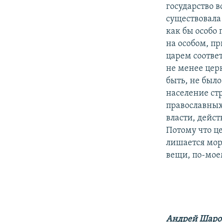
государство в
существовала 
как бы особо 
на особом, п
царем соотве
не менее цер
быть, не был
население ст
православных,
власти, дейст
Потому что це
лишается мор
вещи, по-моем
Андрей Шаро