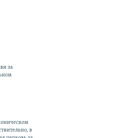
ви за
льном
аноническом
ствительно, в
ая церковь за