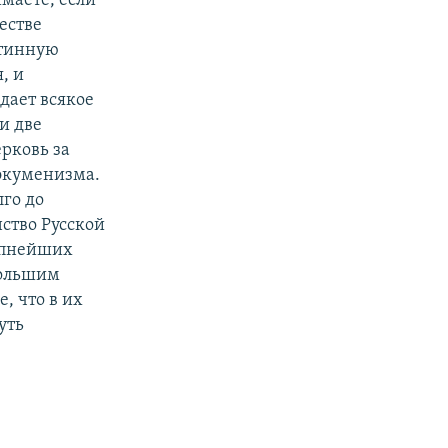
маете, если
естве
стинную
, и
дает всякое
и две
рковь за
экуменизма.
лго до
нство Русской
рупнейших
большим
е, что в их
уть