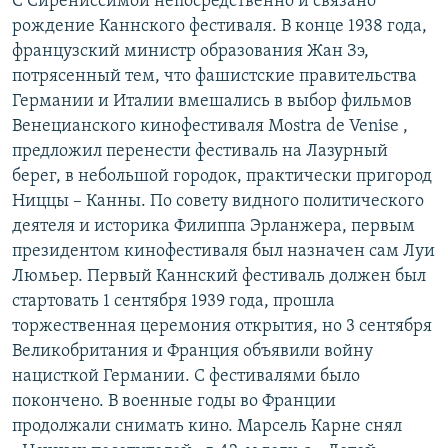
С Сирениссимой непосредственно и связано
рождение Каннского фестиваля. В конце 1938 года,
французский министр образования Жан Зэ,
потрясенный тем, что фашистские правительства
Германии и Италии вмешались в выбор фильмов
Венецианского кинофестиваля Mostra de Venise ,
предложил перенести фестиваль на Лазурный
берег, в небольшой городок, практически пригород
Ниццы – Канны. По совету видного политического
деятеля и историка Филиппа Эрланжера, первым
президентом кинофестиваля был назначен сам Луи
Люмьер. Первый Каннский фестиваль должен был
стартовать 1 сентября 1939 года, прошла
торжественная церемония открытия, но 3 сентября
Великобритания и Франция объявили войну
нацисткой Германии. С фестивалями было
покончено. В военные годы во Франции
продолжали снимать кино. Марсель Карне снял