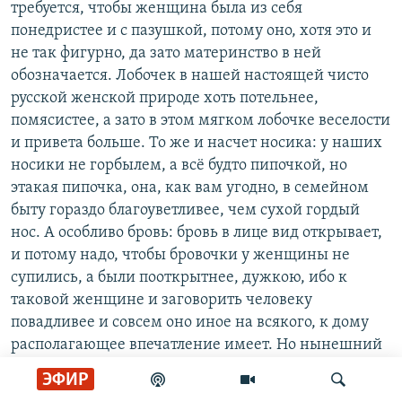
требуется, чтобы женщина была из себя
понедристее и с пазушкой, потому оно, хотя это и
не так фигурно, да зато материнство в ней
обозначается. Лобочек в нашей настоящей чисто
русской женской природе хоть потельнее,
помясистее, а зато в этом мягком лобочке веселости
и привета больше. То же и насчет носика: у наших
носики не горбылем, а всё будто пипочкой, но
этакая пипочка, она, как вам угодно, в семейном
быту гораздо благоуветливее, чем сухой гордый
нос. А особливо бровь: бровь в лице вид открывает,
и потому надо, чтобы бровочки у женщины не
супились, а были пооткрытнее, дужкою, ибо к
таковой женщине и заговорить человеку
повадливее и совсем оно иное на всякого, к дому
располагающее впечатление имеет. Но нынешний
вкус, разумеется, от этого доброго типа отстал и
ЭФИР
одобряет в женском поле воздушную эфемерность,