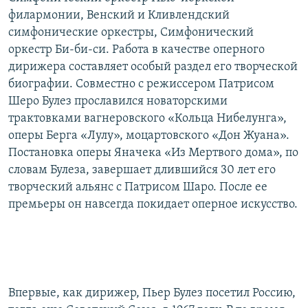
филармонии, Венский и Кливлендский
симфонические оркестры, Симфонический
оркестр Би-би-си. Работа в качестве оперного
дирижера составляет особый раздел его творческой
биографии. Совместно с режиссером Патрисом
Шеро Булез прославился новаторскими
трактовками вагнеровского «Кольца Нибелунга»,
оперы Берга «Лулу», моцартовского «Дон Жуана».
Постановка оперы Яначека «Из Мертвого дома», по
словам Булеза, завершает длившийся 30 лет его
творческий альянс с Патрисом Шаро. После ее
премьеры он навсегда покидает оперное искусство.
Впервые, как дирижер, Пьер Булез посетил Россию,