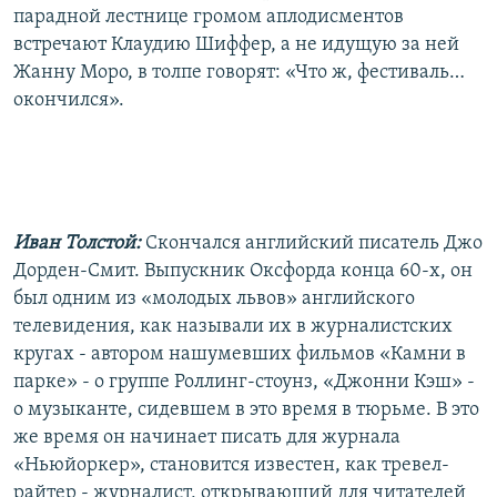
парадной лестнице громом аплодисментов
встречают Клаудию Шиффер, а не идущую за ней
Жанну Моро, в толпе говорят: «Что ж, фестиваль…
окончился».
Иван Толстой:
Скончался английский писатель Джо
Дорден-Смит. Выпускник Оксфорда конца 60-х, он
был одним из «молодых львов» английского
телевидения, как называли их в журналистских
кругах - автором нашумевших фильмов «Камни в
парке» - о группе Роллинг-стоунз, «Джонни Кэш» -
о музыканте, сидевшем в это время в тюрьме. В это
же время он начинает писать для журнала
«Ньюйоркер», становится известен, как тревел-
райтер - журналист, открывающий для читателей