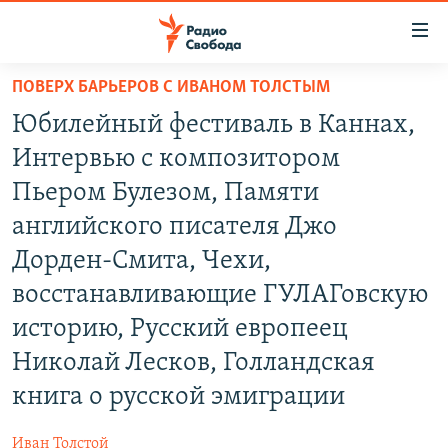
Ссылки
для
упрощенного
ПОВЕРХ БАРЬЕРОВ С ИВАНОМ ТОЛСТЫМ
ПРОГРАММЫ
доступа
Юбилейный фестиваль в Каннах,
ПОДКАСТЫ
Вернуться
Интервью с композитором
к
АВТОРСКИЕ ПРОЕКТЫ
Пьером Булезом, Памяти
основному
ЦИТАТЫ СВОБОДЫ
содержанию
английского писателя Джо
Вернутся
МНЕНИЯ
Дорден-Смита, Чехи,
к
КУЛЬТУРА
восстанавливающие ГУЛАГовскую
главной
навигации
IDEL.РЕАЛИИ
историю, Русский европеец
Вернутся
КАВКАЗ.РЕАЛИИ
Николай Лесков, Голландская
к
книга о русской эмиграции
СЕВЕР.РЕАЛИИ
поиску
СИБИРЬ.РЕАЛИИ
Иван Толстой