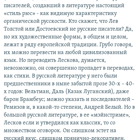
писателей, создавший в литературе настоящий
«стиль рюс» - как видимую характеристику
органической русскости. Кто скажет, что Лев
Толстой или Достоевский не русские писатели? Да,
но их художественные формы, в общем и целом,
лежат в ряду европейской традиции. Грубо говоря,
их можно перевести на любой цивилизованный
язык. Но переводить Лескова, думается,
невозможно, он совершенно пропадет в переводах,
как стихи. В русской литературе у него были
предшественники в ныне забытой прозе 30-х – 40-
х годов: Вельтман, Даль (Казак Луганский), даже
барон Брамбеус; можно указать и последователей –
Ремизов и, в какой-то степени, Андрей Белый. Но в
большой русской литературе, в ее «мэйнстриме»,
Лесков если и утвердился как классик, то со
множеством оговорок. Он слишком эстет на
русский вкус, слишком прянично-декоративен,