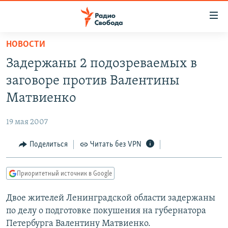
Ссылки
для
упрощенного
НОВОСТИ
ПРОГРАММЫ
доступа
Задержаны 2 подозреваемых в
ПОДКАСТЫ
Вернуться
заговоре против Валентины
к
АВТОРСКИЕ ПРОЕКТЫ
Матвиенко
основному
ЦИТАТЫ СВОБОДЫ
содержанию
19 мая 2007
Вернутся
МНЕНИЯ
к
Поделиться
Читать без VPN
КУЛЬТУРА
главной
навигации
IDEL.РЕАЛИИ
Приоритетный источник в Google
Вернутся
КАВКАЗ.РЕАЛИИ
к
Двое жителей Ленинградской области задержаны
СЕВЕР.РЕАЛИИ
поиску
по делу о подготовке покушения на губернатора
СИБИРЬ.РЕАЛИИ
Петербурга Валентину Матвиенко.