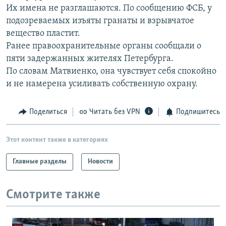
Их имена не разглашаются. По сообщению ФСБ, у
РАСПИСАНИЕ ВЕЩАНИЯ
подозреваемых изъяты гранаты и взрывчатое
ПОДПИШИТЕСЬ НА РАССЫЛКУ
вещество пластит.
Ранее правоохранительные органы сообщали о
СОЦИАЛЬНЫЕ СЕТИ
пяти задержанных жителях Петербурга.
По словам Матвиенко, она чувствует себя спокойно
и не намерена усиливать собственную охрану.
Поделиться
Читать без VPN
Подпишитесь
Все сайты РСЕ/РС
Этот контент также в категориях
Главные разделы
Новости
Смотрите также