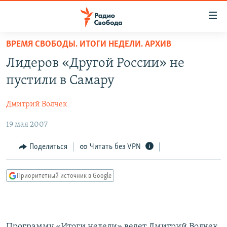
Ссылки
для
упрощенного
ВРЕМЯ СВОБОДЫ. ИТОГИ НЕДЕЛИ. АРХИВ
ПРОГРАММЫ
доступа
Лидеров «Другой России» не
ПОДКАСТЫ
Вернуться
пустили в Самару
к
АВТОРСКИЕ ПРОЕКТЫ
основному
Дмитрий Волчек
ЦИТАТЫ СВОБОДЫ
содержанию
Вернутся
19 мая 2007
МНЕНИЯ
к
КУЛЬТУРА
Поделиться
Читать без VPN
главной
навигации
IDEL.РЕАЛИИ
Вернутся
Приоритетный источник в Google
КАВКАЗ.РЕАЛИИ
к
СЕВЕР.РЕАЛИИ
поиску
СИБИРЬ.РЕАЛИИ
Программу «Итоги недели» ведет Дмитрий Волчек.