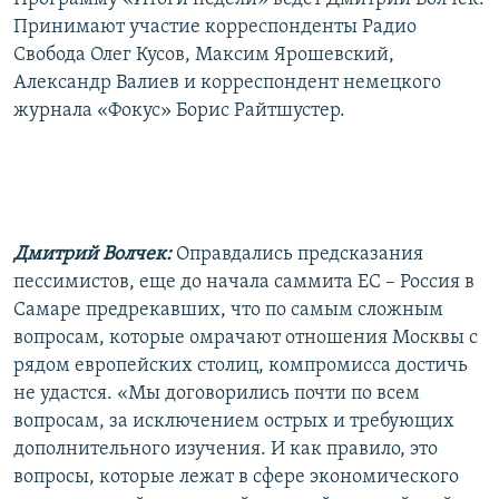
РАСПИСАНИЕ ВЕЩАНИЯ
Принимают участие корреспонденты Радио
Свобода Олег Кусов, Максим Ярошевский,
ПОДПИШИТЕСЬ НА РАССЫЛКУ
Александр Валиев и корреспондент немецкого
журнала «Фокус» Борис Райтшустер.
СОЦИАЛЬНЫЕ СЕТИ
Дмитрий Волчек:
Оправдались предсказания
Все сайты РСЕ/РС
пессимистов, еще до начала саммита ЕС – Россия в
Самаре предрекавших, что по самым сложным
вопросам, которые омрачают отношения Москвы с
рядом европейских столиц, компромисса достичь
не удастся. «Мы договорились почти по всем
вопросам, за исключением острых и требующих
дополнительного изучения. И как правило, это
вопросы, которые лежат в сфере экономического